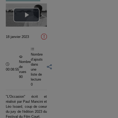
Lire
la
18 janvier 2023
vidéo
Nombre
d’ajouts
Nombre
Durée :
dans
de
00:08:55
une
vues
liste de
90
lecture
0
"L'Occasion" écrit et
réalisé par Paul Mancini et
Léo Isoard, coup de coeur
du jury de l'édition 2023 du
Festival du Film Court.