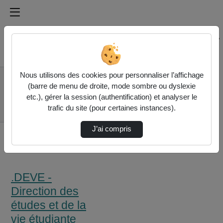
Médiathèque de l'université Paris
Rechercher un média sur Médiathèque de l'université Pa
Accueil
Nous utilisons des cookies pour personnaliser l’affichage
.DEVE - Direction
(barre de menu de droite, mode sombre ou dyslexie
des études et de la vie
etc.), gérer la session (authentification) et analyser le
étudiante
trafic du site (pour certaines instances).
L'Occasion
J’ai compris
.DEVE -
Direction des
études et de la
vie étudiante