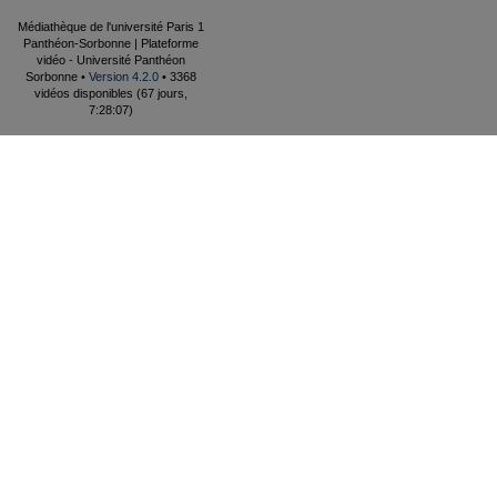
Médiathèque de l'université Paris 1
Panthéon-Sorbonne | Plateforme
vidéo - Université Panthéon
Sorbonne •
Version 4.2.0
• 3368
vidéos disponibles (67 jours,
7:28:07)