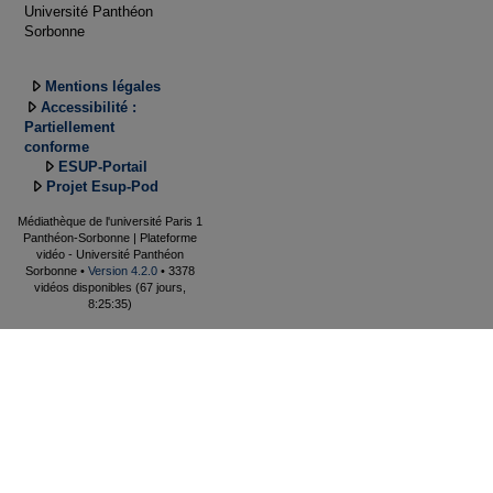
Université Panthéon
Sorbonne
Mentions légales
Accessibilité :
Partiellement
conforme
ESUP-Portail
Projet Esup-Pod
Médiathèque de l'université Paris 1
Panthéon-Sorbonne | Plateforme
vidéo - Université Panthéon
Sorbonne •
Version 4.2.0
• 3378
vidéos disponibles (67 jours,
8:25:35)