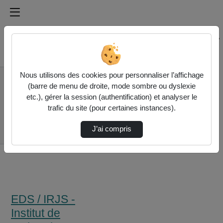
Médiathèque de l'université Paris
Rechercher un média sur Médiathèque de l'université Pa
Accueil
Nous utilisons des cookies pour personnaliser l’affichage
EDS / IRJS - Institut
(barre de menu de droite, mode sombre ou dyslexie
de recherche juridique
etc.), gérer la session (authentification) et analyser le
de la Sorbonne
trafic du site (pour certaines instances).
« Le Recours Entre
Débiteurs En Droit
J’ai compris
Intern…
EDS / IRJS -
Institut de