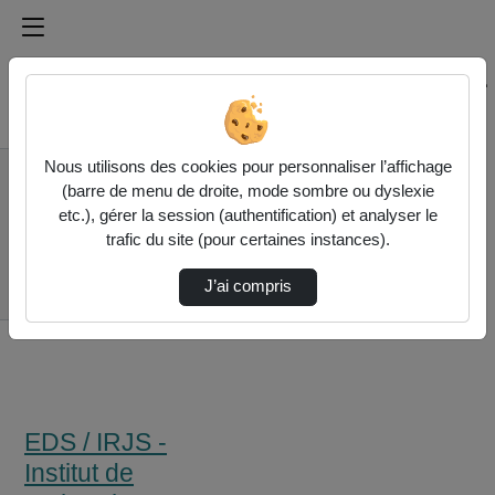
Médiathèque de l'université Paris
Rechercher un média sur Médiathèque de l'université Pa
Accueil
Nous utilisons des cookies pour personnaliser l’affichage
EDS / IRJS - Institut
(barre de menu de droite, mode sombre ou dyslexie
de recherche juridique
etc.), gérer la session (authentification) et analyser le
de la Sorbonne
trafic du site (pour certaines instances).
« Les Interactions
Entre Le Droit
J’ai compris
Successora…
EDS / IRJS -
Institut de