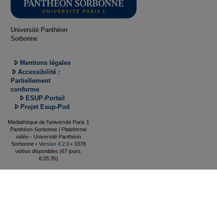
Université Panthéon
Sorbonne
Mentions légales
Accessibilité :
Partiellement
conforme
ESUP-Portail
Projet Esup-Pod
Médiathèque de l'université Paris 1
Panthéon-Sorbonne | Plateforme
vidéo - Université Panthéon
Sorbonne •
Version 4.2.0
• 3378
vidéos disponibles (67 jours,
8:25:35)