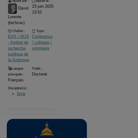
Ajouté par :
Ajouté le :
23 juin 2025
David
13:52
Lorente
(techcav)
Chaîne :
Type :
EDS / IRJS
Conférence
- Institut de
/ colloque /
recherche
séminaire
juridique de
la Sorbonne
Langue
Public :
Doctorat
principale :
Français
Discipline(s) :
Droit