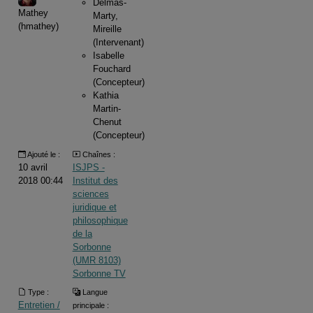
Delmas-
Mathey
Marty,
(hmathey)
Mireille
(Intervenant)
Isabelle
Fouchard
(Concepteur)
Kathia
Martin-
Chenut
(Concepteur)
Ajouté le :
Chaînes :
10 avril
ISJPS -
2018 00:44
Institut des
sciences
juridique et
philosophique
de la
Sorbonne
(UMR 8103)
Sorbonne TV
Type :
Langue
Entretien /
principale :