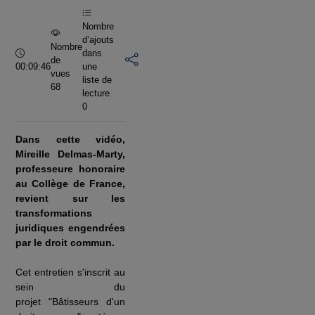
vidéo
Nombre
d’ajouts
Nombre
Durée :
dans
de
00:09:46
une
vues
liste de
68
lecture
0
Dans cette vidéo,
Mireille Delmas-Marty,
professeure honoraire
au Collège de France,
revient sur les
transformations
juridiques engendrées
par le droit commun.
Cet entretien s'inscrit au
sein du
projet
"Bâtisseurs d'un