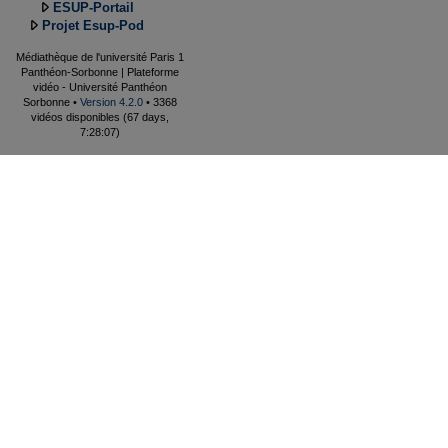
ESUP-Portail
Projet Esup-Pod
Médiathèque de l'université Paris 1
Panthéon-Sorbonne | Plateforme
vidéo - Université Panthéon
Sorbonne •
Version 4.2.0
• 3368
vidéos disponibles (67 days,
7:28:07)