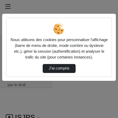
Médiathèque de l'université Paris
Rechercher un média sur Médiathèque de l'université Pa
Accueil
Nous utilisons des cookies pour personnaliser l’affichage
ISJPS - Institut des
(barre de menu de droite, mode sombre ou dyslexie
sciences juridique et
etc.), gérer la session (authentification) et analyser le
philosophique de la
trafic du site (pour certaines instances).
Sorbonne (UMR 8103)
Les violences
J’ai compris
gynécologiques et
obstétricales saisies
par le droit
ISJPS -