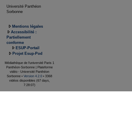
Université Panthéon
Sorbonne
Mentions légales
Accessibilité :
Partiellement
conforme
ESUP-Portail
Projet Esup-Pod
Médiathèque de l'université Paris 1
Panthéon-Sorbonne | Plateforme
vidéo - Université Panthéon
Sorbonne •
Version 4.2.0
• 3368
vidéos disponibles (67 days,
7:28:07)