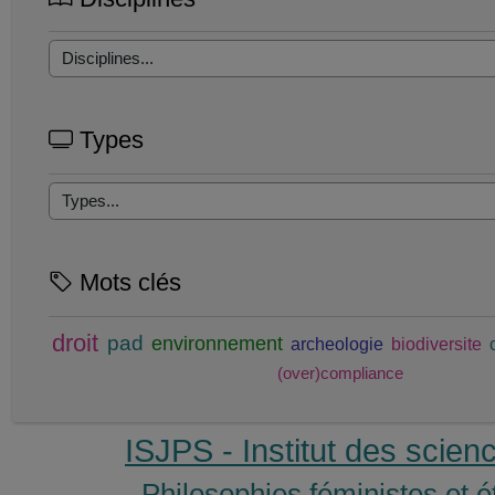
Types
Mots clés
droit
pad
environnement
archeologie
biodiversite
(over)compliance
ISJPS - Institut des scie
Philosophies féministes et 