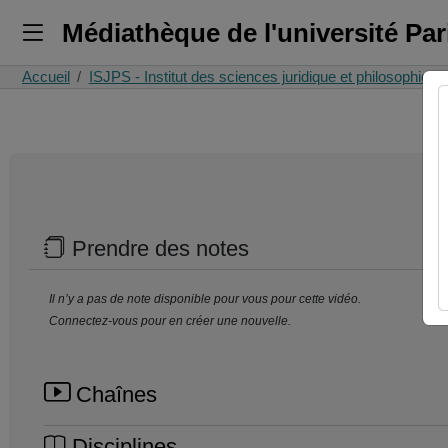
Médiathèque de l'université Pa
Accueil
ISJPS - Institut des sciences juridique et philosophiq
Prendre des notes
Il n’y a pas de note disponible pour vous pour cette vidéo.
Connectez-vous pour en créer une nouvelle.
Chaînes
Disciplines