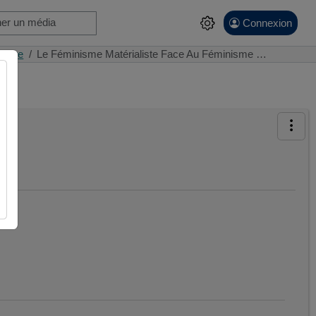
Connexion
 genre
Le Féminisme Matérialiste Face Au Féminisme …