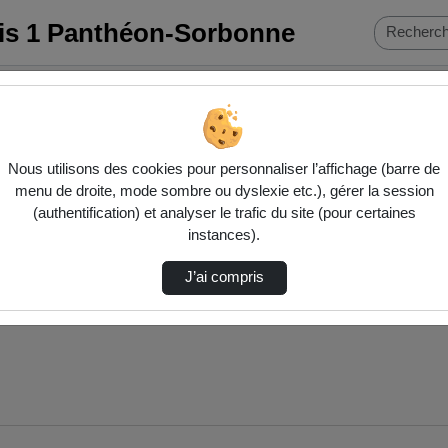
ris 1 Panthéon-Sorbonne
ue de la Sorbonne (UMR 8103)
Philosophies féministes et études de
Nous utilisons des cookies pour personnaliser l’affichage (barre de
menu de droite, mode sombre ou dyslexie etc.), gérer la session
(authentification) et analyser le trafic du site (pour certaines
instances).
J’ai compris