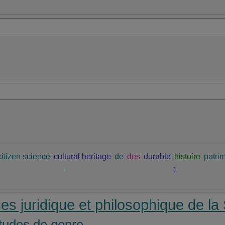
citizen science
cultural heritage
de
des
durable
histoire
patrim
-
1
nces juridique et philosophique de 
études de genre