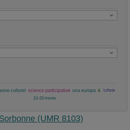
oine culturel
science participative
una europa
&
'crhxix
10-20-trente
la Sorbonne (UMR 8103)