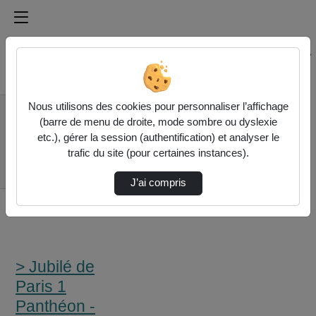
Médiathèque de l'université Paris
Rechercher un média sur Médiathèque de l'université Pa
Accueil
Nous utilisons des cookies pour personnaliser l’affichage
> Jubilé de Paris 1
(barre de menu de droite, mode sombre ou dyslexie
Panthéon - Sorbonne
etc.), gérer la session (authentification) et analyser le
Partie 4 - Journée
trafic du site (pour certaines instances).
D’Étude L’Histoire De
L’A…
J’ai compris
> Jubilé de
Paris 1
Panthéon -