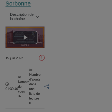
Sorbonne
Description de
la chaîne
Lire
la
15 juin 2022
vidéo
Nombre
d’ajouts
Nombre
Durée :
dans
de
01:30:40
une
vues
liste de
37
lecture
0