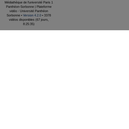
Médiathèque de l'université Paris 1
Panthéon-Sorbonne | Plateforme
vidéo - Université Panthéon
Sorbonne •
Version 4.2.0
• 3378
vidéos disponibles (67 jours,
8:25:35)