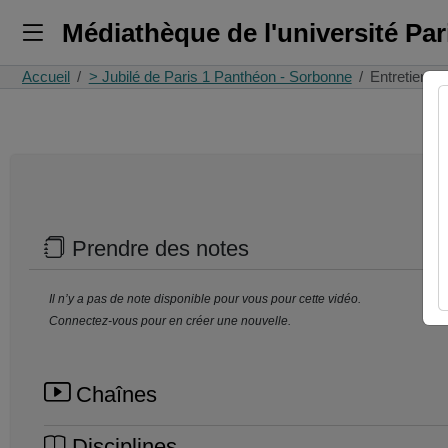
Médiathèque de l'université Pa
Accueil
> Jubilé de Paris 1 Panthéon - Sorbonne
Entretien A
Prendre des notes
Il n’y a pas de note disponible pour vous pour cette vidéo.
Connectez-vous pour en créer une nouvelle.
Chaînes
Disciplines