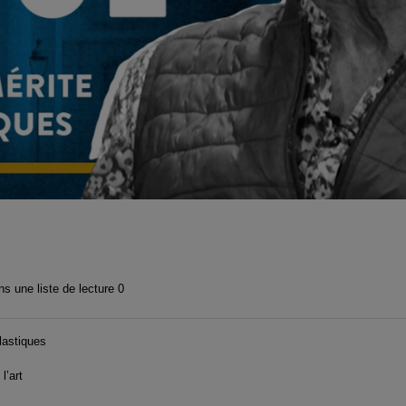
vidéo
s une liste de lecture
0
lastiques
l’art