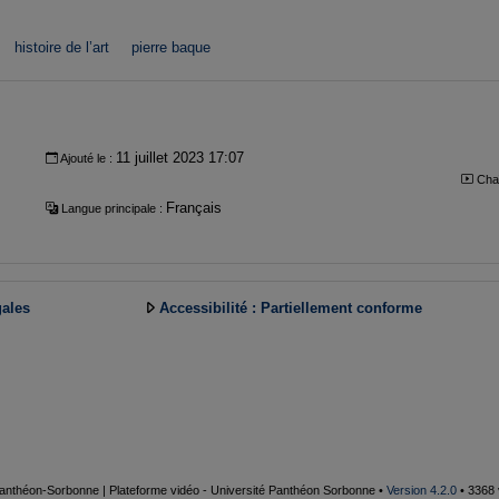
histoire de l’art
pierre baque
11 juillet 2023 17:07
Ajouté le :
Cha
Français
Langue principale :
gales
Accessibilité : Partiellement conforme
 Panthéon-Sorbonne | Plateforme vidéo - Université Panthéon Sorbonne •
Version 4.2.0
• 3368 