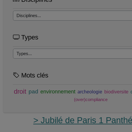
Types
Mots clés
droit
pad
environnement
archeologie
biodiversite
(over)compliance
> Jubilé de Paris 1 Panth