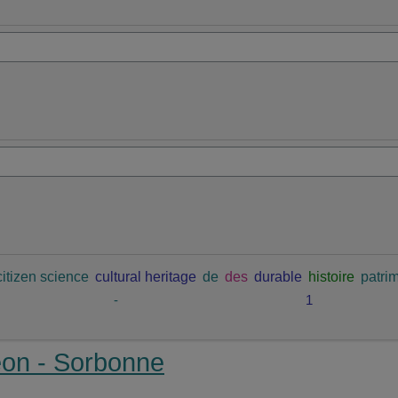
citizen science
cultural heritage
de
des
durable
histoire
patrim
-
1
éon - Sorbonne