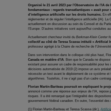
Organisé le 21 avril 2023 par l'Observatoire de l'IA de 
fondamentaux : regards transatlantiques » avait pour
d’intelligence artificielle sur les droits humains.
En eff
réglementer et de réguler l’intelligence artificielle (IA). 
actuellement en discussion au sein du Conseil et du Parl
l’Europe. D’autres initiatives sont aujourd'hui conduites
Actuellement chercheur invité du
Berkman-Klein Center fo
collectif au côté de Teresa Scassa intitulé «
Artificial
professeur agrégé à la Chaire de recherche de l’Université
Dans son intervention dans le colloque cité plus haut, Fl
Canada en matière d’IA
. Bien que le Canada ne dispose 
existant pour assurer un cadre de responsabilité pour les u
décisions automatisée de 2019 (2) impose un avis préalab
nécessite un test avant le déploiement de ce système et t
algorithmes. Toutefois, il ne s’agit pas d’un cadre contrai
Florian Martin-Bariteau poursuit en expliquant le proj
annoncé comme une réponse aux enjeux de l’IA, repose pr
risques. Il a été remarqué que l’intégralité des dispositi
gouvernement fédéral canadien. En outre, l’essentiel des d
(1) Florian Martin-Bariteau et Teresa Scassa (dir.),
Artific