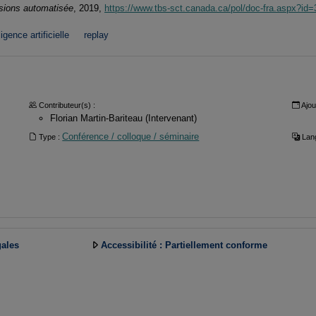
cisions automatisée
, 2019,
https://www.tbs-sct.canada.ca/pol/doc-fra.aspx?id
ligence artificielle
replay
Contributeur(s) :
Ajou
Florian Martin-Bariteau (Intervenant)
Conférence / colloque / séminaire
Type :
Lang
gales
Accessibilité : Partiellement conforme