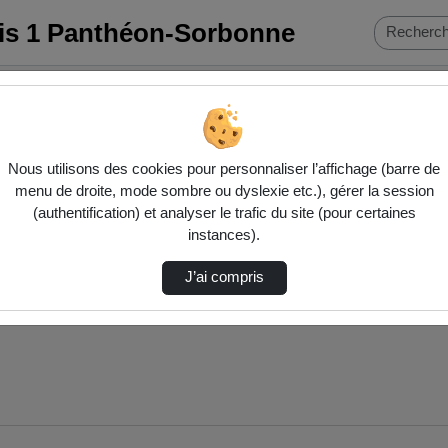
ris 1 Panthéon-Sorbonne
 artificielle et droits fondamentaux : regards transatlantiques
(3/5) 
Nous utilisons des cookies pour personnaliser l’affichage (barre de
menu de droite, mode sombre ou dyslexie etc.), gérer la session
(authentification) et analyser le trafic du site (pour certaines
instances).
J’ai compris