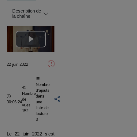
Description de
la chaîne
Lire
la
22 juin 2022
vidéo
Nombre
d’ajouts
Nombre
Durée :
dans
de
00:06:24
une
vues
liste de
152
lecture
0
Le 22 juin 2022 s’est