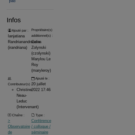
pad
Infos
Propriétaire(s)
Ajouté par :
Ianjatiana
additionnel(s) :
Randrianandrasana
Celia
(irandriana)
Zolynski
(czolynski)
Marylou Le
Roy
(maryleroy)
Ajouté le :
20 juillet
Contributeur(s) :
Christine
2022 17:46
Neau-
Leduc
(Intervenant)
Chaîne :
Type :
>
Conférence
Observatoire
/ colloque /
de
séminaire