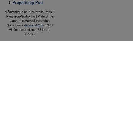
Projet Esup-Pod
Médiathèque de l'université Paris 1
Panthéon-Sorbonne | Plateforme
vidéo - Université Panthéon
Sorbonne •
Version 4.2.0
• 3378
vidéos disponibles (67 jours,
8:25:35)