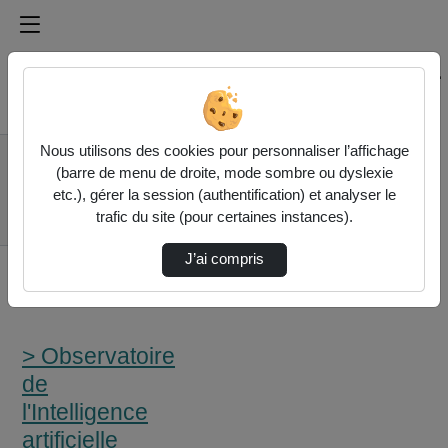
Médiathèque de l'université Paris
Rechercher un média sur Médiathèque de l'université Pa
Accueil
Nous utilisons des cookies pour personnaliser l’affichage
> Observatoire de
(barre de menu de droite, mode sombre ou dyslexie
l'Intelligence artificielle
etc.), gérer la session (authentification) et analyser le
(1/10) Discours
trafic du site (pour certaines instances).
D'Ouverture
J’ai compris
> Observatoire
de
l'Intelligence
artificielle