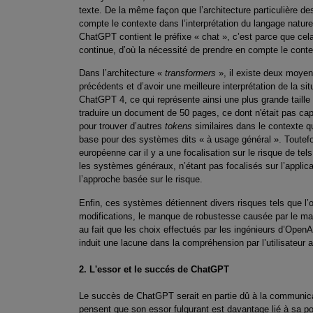
texte. De la même façon que l’architecture particulière
compte le contexte dans l’interprétation du langage nature
ChatGPT contient le préfixe « chat », c’est parce que cel
continue, d’où la nécessité de prendre en compte le conte
Dans l’architecture «
transformers
», il existe deux moyen
précédents et d’avoir une meilleure interprétation de la s
ChatGPT 4, ce qui représente ainsi une plus grande taill
traduire un document de 50 pages, ce dont n'était pas c
pour trouver d’autres
tokens
similaires dans le contexte qu
base pour des systèmes dits « à usage général ». Toutefoi
européenne car il y a une focalisation sur le risque de te
les systèmes généraux, n’étant pas focalisés sur l’applica
l’approche basée sur le risque.
Enfin, ces systèmes détiennent divers risques tels que l’
modifications, le manque de robustesse causée par le ma
au fait que les choix effectués par les ingénieurs d’Open
induit une lacune dans la compréhension par l’utilisateur a
2. L'essor et le succés de ChatGPT
Le succès de ChatGPT serait en partie dû à la communicat
pensent que son essor fulgurant est davantage lié à sa pol