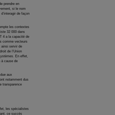
de prendre en
ivement, si le nom
d’interagir de façon
compte les contextes
xiste 32 000 dans
T 4 a la capacité de
sés comme vecteurs
 ainsi servir de
roit de l’Union
 systèmes. En effet,
n à cause de
é due aux
 sont notamment dus
de transparence
et, les spécialistes
étant, ce succès