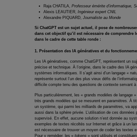
Raja CHATILA,
Professeur émérite d’informatique, 
Alexis LEAUTIER,
Ingénieur expert CNIL
Alexandre PIQUARD,
Journaliste au Monde
Si ChatGPT est un sujet actuel, il pose de nombreuse
dans cet objectif qu’il est nécessaire de comprendre l
dans le cadre de cette table ronde :
1. Présentation des IA génératives et du fonctionne
Les IA génératives, comme ChatGPT, représentent un suje
précise et technique. À l’origine, dans le cadre des IA gé
systèmes informatiques. Il s’agit ainsi d’un langage « natu
représente surtout l’un des plus vieux défis de l’informatiq
difficile compte tenu des questions de contexte servant à
Plus particulièrement, les « grands modèles de langage »
très grands modèles qui se mesurent en paramètres. À titre
un système, qui parmi les milliards de paramètres, va app
aussi dans la sphère privée. L’utilisation de ces données
supervisé. En effet, aucune solution n’est donnée au sys
exemples de textes récoltés sur Internet et grâce à un lan
est nécessaire de trouver un moyen de coder les textes en t
Pour y remédier, les «
tokens
» sont utilisés et constitu