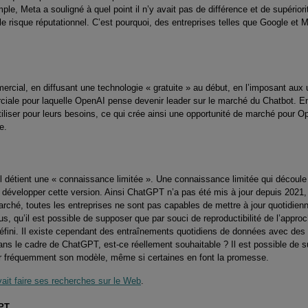
ple, Meta a souligné à quel point il n’y avait pas de différence et de supérior
e risque réputationnel. C’est pourquoi, des entreprises telles que Google et 
cial, en diffusant une technologie « gratuite » au début, en l’imposant aux u
rciale pour laquelle OpenAI pense devenir leader sur le marché du Chatbot. En
utiliser pour leurs besoins, ce qui crée ainsi une opportunité de marché pour 
e.
l détient une « connaissance limitée ». Une connaissance limitée qui découl
e développer cette version. Ainsi ChatGPT n’a pas été mis à jour depuis 2021
marché, toutes les entreprises ne sont pas capables de mettre à jour quotidien
us, qu’il est possible de supposer que par souci de reproductibilité de l’approc
fini. Il existe cependant des entraînements quotidiens de données avec des
s le cadre de ChatGPT, est-ce réellement souhaitable ? Il est possible de su
our fréquemment son modèle, même si certaines en font la promesse.
it faire ses recherches sur le Web
.
GPT