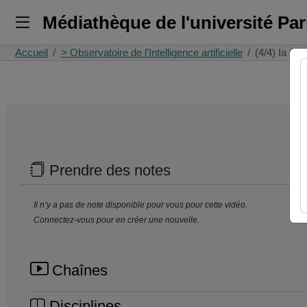
Médiathèque de l'université Pa
Accueil
> Observatoire de l'Intelligence artificielle
(4/4) Ia Gé
Prendre des notes
Il n’y a pas de note disponible pour vous pour cette vidéo.
Connectez-vous pour en créer une nouvelle.
Chaînes
Disciplines