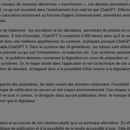
 des réseaux de neurones dénommés «
transformers
», ces derniers permettent 
l, ce qui est essentiel dans l’entraînement d’un outil tel que ChatGPT. Effect
a caractérise notamment sa fonction d’agent conversationnel, permettant ainsi 
xte.
s de traitement : les encodeurs et les décodeurs, permettant de prendre en 
ituation. À titre d’exemple, ChatGPT 3 comportait 4 000 tokens alors qu’il en e
e et donc une meilleure appréhension du contexte, expliquant pourquoi ChatGP
apable ChatGPT 3. Dans le système des IA génératives, les
tokens
sont utili
i précède ou qui suit l’interprétation, la traduction etc. Ces systèmes peuvent
s, le problème demeure concernant la législation en cours de préparation en d
ls systèmes. Or, le risque réside dans l’application et non la technique de ces
tion de données, échappent donc à la possibilité d’être soumis à la législatio
opacité des paramètres, les biais venant des données notamment, l’instabilit
nque de vérification ou encore un réel impact environnemental. Ces risques
AI ne sont ni connus, ni divulgués dans aucune publication. Ainsi, le manque 
insi que le régulateur.
ion et au succès de son interface plutôt qu’à sa technique elle-même. En eff
itique de publication et à la possibilité de le rendre accessible à tous. Cela 