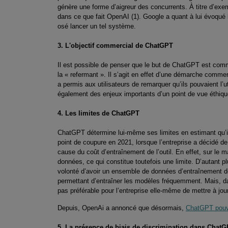
génère une forme d’aigreur des concurrents. À titre d’exem
dans ce que fait OpenAI (1). Google a quant à lui évoqué l
osé lancer un tel système.
3. L'objectif commercial de ChatGPT
Il est possible de penser que le but de ChatGPT est commer
la « refermant ». Il s’agit en effet d’une démarche comme
a permis aux utilisateurs de remarquer qu’ils pouvaient l’
également des enjeux importants d’un point de vue éthiqu
4. Les limites de ChatGPT
ChatGPT détermine lui-même ses limites en estimant qu’i
point de coupure en 2021, lorsque l’entreprise a décidé d
cause du coût d’entraînement de l’outil. En effet, sur le 
données, ce qui constitue toutefois une limite. D’autant pl
volonté d’avoir un ensemble de données d’entraînement dé
permettant d’entraîner les modèles fréquemment. Mais, dan
pas préférable pour l’entreprise elle-même de mettre à j
Depuis, OpenAi a annoncé que désormais,
ChatGPT pouva
5. La présence de biais de discrimination dans Chat