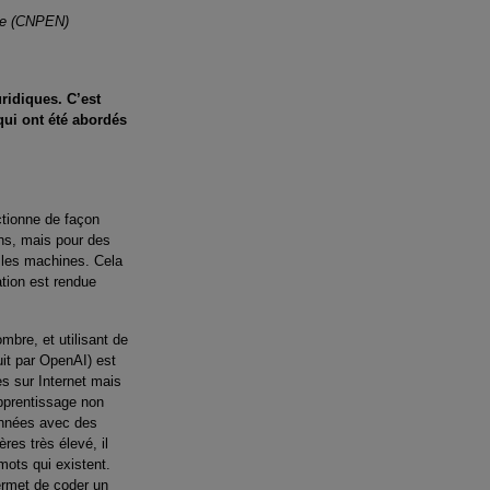
que (CNPEN)
ridiques. C’est
qui ont été abordés
ctionne de façon
ins, mais pour des
rs les machines. Cela
ation est rendue
bre, et utilisant de
uit par OpenAI) est
es sur Internet mais
apprentissage non
données avec des
res très élevé, il
mots qui existent.
ermet de coder un