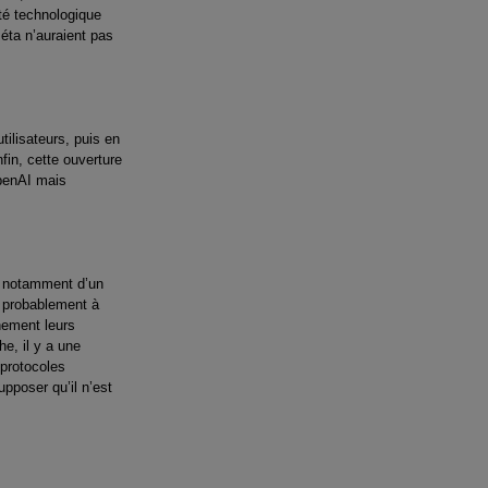
ité technologique
Méta n’auraient pas
tilisateurs, puis en
fin, cette ouverture
OpenAI mais
e notamment d’un
, probablement à
nement leurs
he, il y a une
 protocoles
pposer qu’il n’est