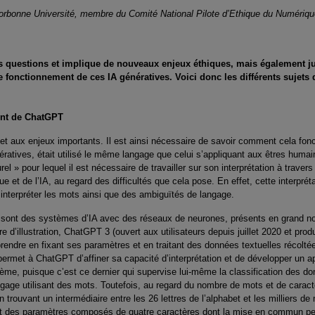
Sorbonne Université, membre du Comité National Pilote d’Ethique du Numéri
s questions et implique de nouveaux enjeux éthiques, mais également ju
e fonctionnement de ces IA génératives. Voici donc les différents sujets 
ment de ChatGPT
t aux enjeux importants. Il est ainsi nécessaire de savoir comment cela fon
nératives, était utilisé le même langage que celui s’appliquant aux êtres huma
rel » pour lequel il est nécessaire de travailler sur son interprétation à trave
ue et de l’IA, au regard des difficultés que cela pose. En effet, cette interprét
 interpréter les mots ainsi que des ambiguïtés de langage.
 sont des systèmes d’IA avec des réseaux de neurones, présents en grand nom
 d’illustration, ChatGPT 3 (ouvert aux utilisateurs depuis juillet 2020 et prod
rendre en fixant ses paramètres et en traitant des données textuelles récolté
 permet à ChatGPT d’affiner sa capacité d’interprétation et de développer un 
tème, puisque c’est ce dernier qui supervise lui-même la classification des 
gage utilisant des mots. Toutefois, au regard du nombre de mots et de caractè
rouvant un intermédiaire entre les 26 lettres de l’alphabet et les milliers de 
ent des paramètres composés de quatre caractères dont la mise en commun p