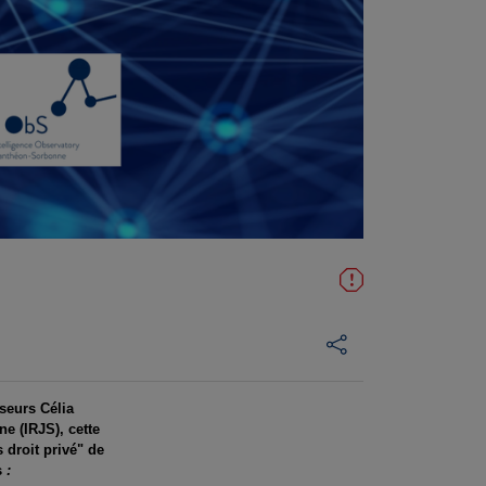
sseurs Célia
ne (IRJS), cette
 droit privé" de
s
: