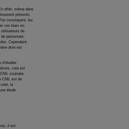
. En effet, même dans
etrouvent présents
 Par conséquent, les
er ces biais en
utilisateurs de
es de personnes,
ables. Cependant,
nière dont est
 d’étudier
tives, cela est
a CNIL souhaite
la CNIL est de
créé, la
 une étude
si, il est