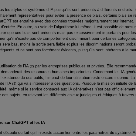
us les styles et systèmes d’IA puisqu’ils sont présents à différents endroits
malement représentatives pour éviter la présence de biais, certains biais se r
atGPT est entraîné avec des données trouvées majoritairement sur Internet.
d’entrée. En outre, au sein de l’algorithme lui-même, il est possible de mesur
ssurer que ces biais sont présents mais pas excessivement importants pour les 
s’assurer qu’il n’existe pas de comportement discriminant pour certaines catégori
era bas, moins la sortie sera fiable et plus les discriminations seront prob
réquents et ne sont pas forcément évidents, puisqu’ils sont inhérents à la ma
tilisation de l’IA
par les entreprises publiques et privées. Elle recommande
(2)
 et demanderait des ressources humaines importantes. Concernant les IA généra
l’existence de ces outils, l’impact de leur utilisation reste encore inconnu. L
de l’IA
qui va s’intéresser à ces questions. Puisque la mission initiale de 
(3)
iété, même si le service consacré aux IA génératives n’est pas officiellement 
 ces sujets, en relevant les différents enjeux juridiques et éthiques à travers
ine sur ChatGPT et les IA
 et découle du fait qu’il n’existe aucun lien entre les paramètres du système. Ain