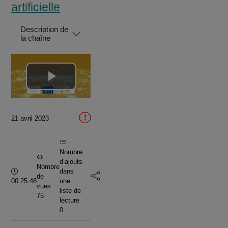
artificielle
Description de
la chaîne
Lire
la
21 avril 2023
vidéo
Nombre
d’ajouts
Nombre
Durée :
dans
de
00:25:48
une
vues
liste de
75
lecture
0