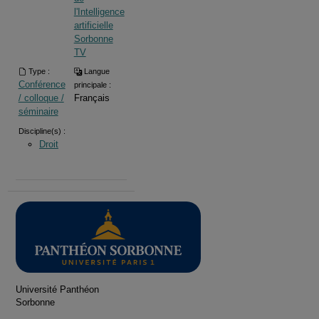
l'Intelligence
artificielle
Sorbonne
TV
Type :
Langue
Conférence
principale :
/ colloque /
Français
séminaire
Discipline(s) :
Droit
Université Panthéon
Sorbonne