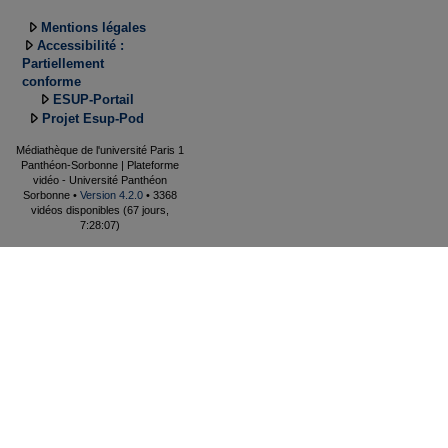
Mentions légales
Accessibilité :
Partiellement
conforme
ESUP-Portail
Projet Esup-Pod
Médiathèque de l'université Paris 1
Panthéon-Sorbonne | Plateforme
vidéo - Université Panthéon
Sorbonne •
Version 4.2.0
• 3368
vidéos disponibles (67 jours,
7:28:07)