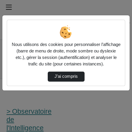
Médiathèque de l'université Paris
Rechercher un média sur Médiathèque de l'université Pa
Accueil
Nous utilisons des cookies pour personnaliser l’affichage
> Observatoire de
(barre de menu de droite, mode sombre ou dyslexie
l'Intelligence artificielle
etc.), gérer la session (authentification) et analyser le
(4/5) Ia, Vie Privée
trafic du site (pour certaines instances).
Et Droits
Fondamentaux …
J’ai compris
> Observatoire
de
l'Intelligence