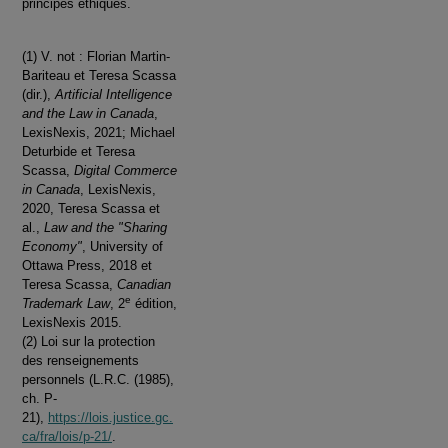
principes éthiques.
(1) V. not : Florian Martin-
Bariteau et Teresa Scassa
(dir.),
Artificial Intelligence
and the Law in Canada
,
LexisNexis, 2021; Michael
Deturbide et Teresa
Scassa,
Digital Commerce
in Canada
, LexisNexis,
2020, Teresa Scassa et
al.,
Law and the "Sharing
Economy"
, University of
Ottawa Press, 2018 et
Teresa Scassa,
Canadian
e
Trademark Law
, 2
édition,
LexisNexis 2015.
(2) Loi sur la protection
des renseignements
personnels (L.R.C. (1985),
ch. P-
21),
https://lois.justice.gc.
ca/fra/lois/p-21/
.