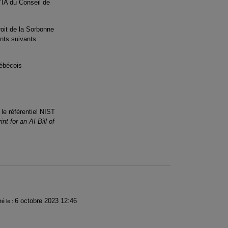
’IA du Conseil de
roit de la Sorbonne
ants suivants :
uébécois
 le référentiel NIST
int for an AI Bill of
6 octobre 2023 12:46
té le :