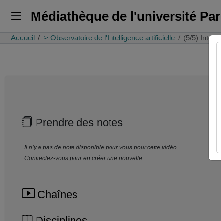
Médiathèque de l'université Pa
Accueil
> Observatoire de l'Intelligence artificielle
(5/5) Intell
Prendre des notes
Il n’y a pas de note disponible pour vous pour cette vidéo.
Connectez-vous pour en créer une nouvelle.
Chaînes
Disciplines