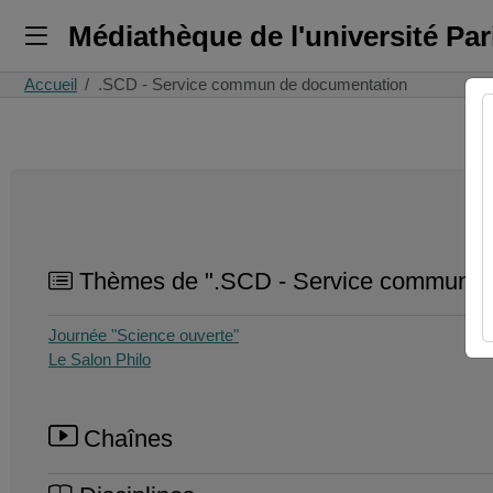
Médiathèque de l'université Pa
Accueil
.SCD - Service commun de documentation
Thèmes de ".SCD - Service commun d
Journée "Science ouverte"
Le Salon Philo
Chaînes