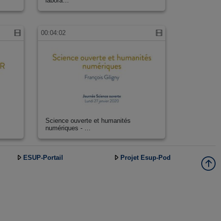
labora…
00:04:02
e
Science ouverte et humanités
numériques - …
ESUP-Portail
Projet Esup-Pod