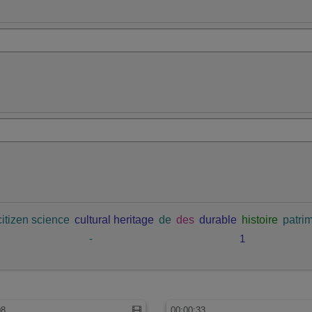
citizen science
cultural heritage
de
des
durable
histoire
patrim
-
1
08
00:00:33