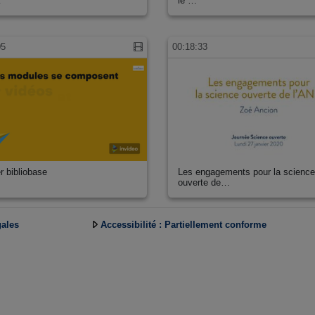
…
le …
05
00:18:33
r bibliobase
Les engagements pour la scienc
ouverte de…
gales
Accessibilité : Partiellement conforme