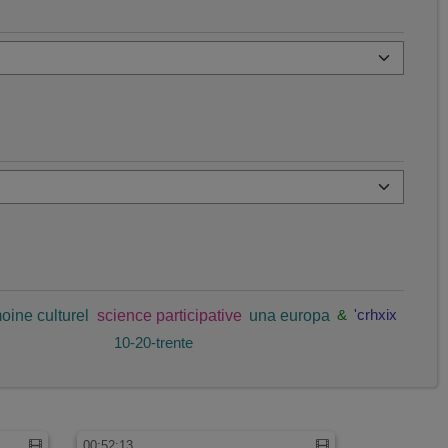
oine culturel
science participative
una europa
&
'crhxix
10-20-trente
00:52:13