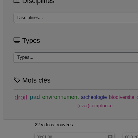
Disciplines
Types
Mots clés
droit
pad
environnement
archeologie
biodiversite
(over)compliance
22 vidéos trouvées
00:01:00
00:01: