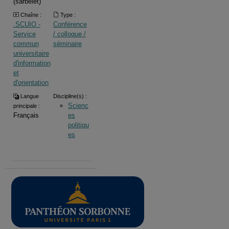
(sarbelet)
Chaîne :
Type :
.SCUIO -
Conférence
Service
/ colloque /
commun
séminaire
universitaire
d'information
et
d'orientation
Langue
Discipline(s) :
Scienc
principale :
Français
es
politiqu
es