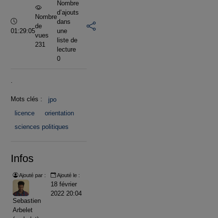
Nombre
d’ajouts
Nombre
Durée :
dans
de
01:29:05
une
vues
liste de
231
lecture
0
.
Mots clés :
jpo
licence
orientation
sciences politiques
Infos
Ajouté par :
Ajouté le :
18 février
2022 20:04
Sebastien
Arbelet