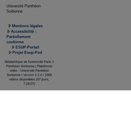
Université Panthéon
Sorbonne
Mentions légales
Accessibilité :
Partiellement
conforme
ESUP-Portail
Projet Esup-Pod
Médiathèque de l'université Paris 1
Panthéon-Sorbonne | Plateforme
vidéo - Université Panthéon
Sorbonne •
Version 4.2.0
• 3368
vidéos disponibles (67 jours,
7:28:07)