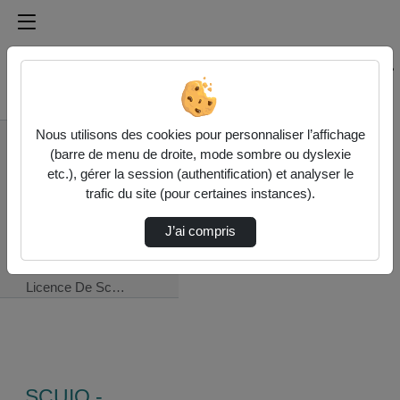
Médiathèque de l'université Paris
Rechercher un média sur Médiathèque de l'université Pa
Accueil
Nous utilisons des cookies pour personnaliser l’affichage
.SCUIO - Service
(barre de menu de droite, mode sombre ou dyslexie
commun universitaire
etc.), gérer la session (authentification) et analyser le
d'information et
trafic du site (pour certaines instances).
d'orientation
JPO 2022
J’ai compris
Journée Portes
Ouvertes 2022 /
Licence De Sc…
.SCUIO -