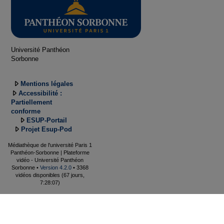
Université Panthéon
Sorbonne
Mentions légales
Accessibilité :
Partiellement
conforme
ESUP-Portail
Projet Esup-Pod
Médiathèque de l'université Paris 1
Panthéon-Sorbonne | Plateforme
vidéo - Université Panthéon
Sorbonne •
Version 4.2.0
• 3368
vidéos disponibles (67 jours,
7:28:07)