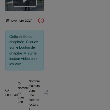
Lire
la
10 novembre 2017
vidéo
Cette vidéo est
chapitrée. Cliquez
sur le bouton de
chapitre
sur le
lecteur vidéo pour
les voir.
Nombre
d’ajouts
Nombre
Durée :
dans
de
00:13:49
une
vues
liste de
238
lecture
1