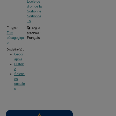
Ecole de
droit de la
Sorbonne
Sorbonne
TV
Type :
Langue
Film
principale :
pédagogiqu
Français
e
Discipline(s) :
Géogr
aphie
Histoir
e
Scienc
es
sociale
s