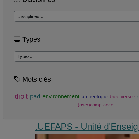
Types
Mots clés
droit
pad
environnement
archeologie
biodiversite
(over)compliance
.UEFAPS - Unité d'Enseign