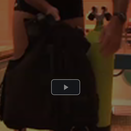
Lire
la
vidéo