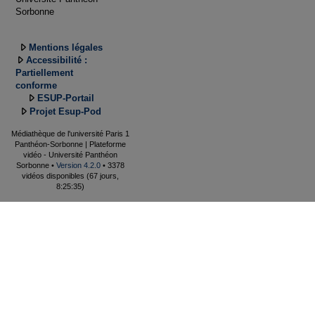
Sorbonne
Mentions légales
Accessibilité :
Partiellement
conforme
ESUP-Portail
Projet Esup-Pod
Médiathèque de l'université Paris 1
Panthéon-Sorbonne | Plateforme
vidéo - Université Panthéon
Sorbonne •
Version 4.2.0
• 3378
vidéos disponibles (67 jours,
8:25:35)