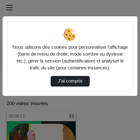
Médiathèque de l'université Paris
Rechercher un média sur Médiathèque de l'université Pa
Accueil
Nous utilisons des cookies pour personnaliser l’affichage
UFR 02 - Ecole
(barre de menu de droite, mode sombre ou dyslexie
d'Economie de la
etc.), gérer la session (authentification) et analyser le
Sorbonne (EES)
trafic du site (pour certaines instances).
J’ai compris
200 vidéos trouvées
00:09:13