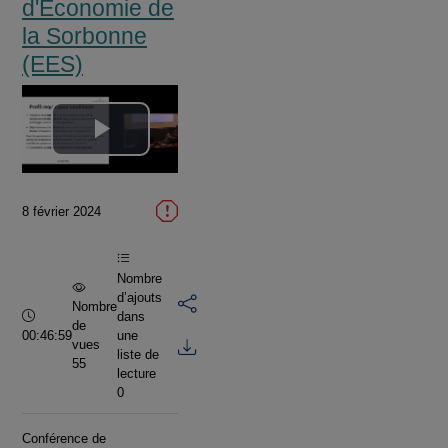
d'Economie de
la Sorbonne
(EES)
Lire
la
8 février 2024
vidéo
Nombre
d’ajouts
Nombre
Durée :
dans
de
00:46:59
une
vues
liste de
55
lecture
0
Conférence de