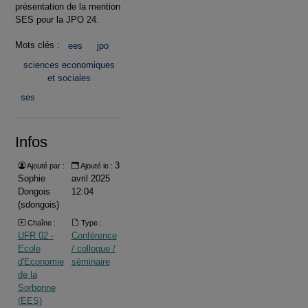
présentation de la mention
SES pour la JPO 24.
Mots clés :
ees
jpo
sciences economiques
et sociales
ses
Infos
3
Ajouté par :
Ajouté le :
Sophie
avril 2025
Dongois
12:04
(sdongois)
Chaîne :
Type :
UFR 02 -
Conférence
Ecole
/ colloque /
d'Economie
séminaire
de la
Sorbonne
(EES)