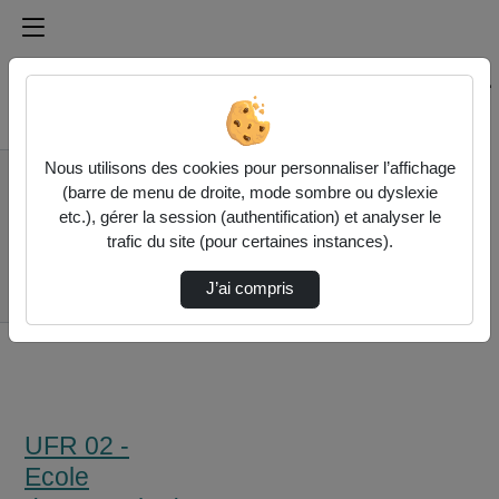
Médiathèque de l'université Paris
Rechercher un média sur Médiathèque de l'université Pa
Accueil
Nous utilisons des cookies pour personnaliser l’affichage
UFR 02 - Ecole
(barre de menu de droite, mode sombre ou dyslexie
d'Economie de la
etc.), gérer la session (authentification) et analyser le
Sorbonne (EES)
trafic du site (pour certaines instances).
Conférence
Présentation Ses Jpo
J’ai compris
Ees
UFR 02 -
Ecole