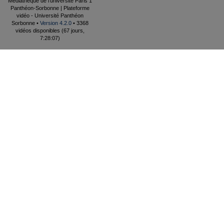
Médiathèque de l'université Paris 1
Panthéon-Sorbonne | Plateforme
vidéo - Université Panthéon
Sorbonne •
Version 4.2.0
• 3368
vidéos disponibles (67 jours,
7:28:07)