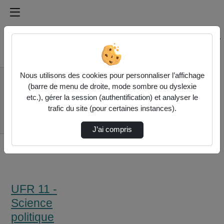
Médiathèque de l'université Paris
Rechercher un média sur Médiathèque de l'université Pa
Accueil
Nous utilisons des cookies pour personnaliser l’affichage
UFR 11 - Science
(barre de menu de droite, mode sombre ou dyslexie
politique
etc.), gérer la session (authentification) et analyser le
Présentation De La
trafic du site (pour certaines instances).
Double Licence
Philosophi…
J’ai compris
UFR 11 -
Science
politique