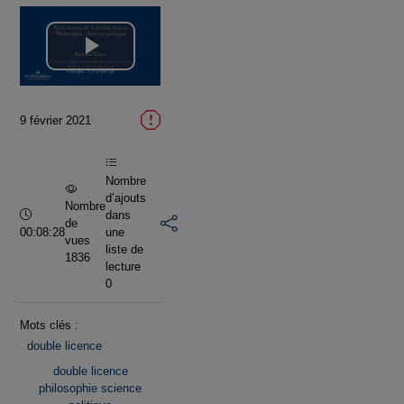
Lire
la
9 février 2021
vidéo
Nombre
d’ajouts
Nombre
Durée :
dans
de
00:08:28
une
vues
liste de
1836
lecture
0
Mots clés :
double licence
double licence
philosophie science