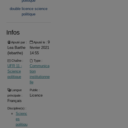
politique
double licence science
politique
Infos
9
Ajouté par :
Ajouté le :
Lea Barthe
février 2021
(lebarthe)
14:55
Chaîne :
Type :
UFR 11 -
Communica
Science
tion
politique
institutionne
lle
Langue
Public :
Licence
principale :
Français
Discipline(s) :
Scienc
es
politiqu