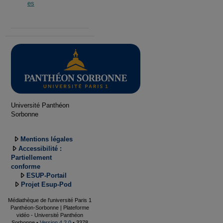
es
Université Panthéon
Sorbonne
Mentions légales
Accessibilité :
Partiellement
conforme
ESUP-Portail
Projet Esup-Pod
Médiathèque de l'université Paris 1
Panthéon-Sorbonne | Plateforme
vidéo - Université Panthéon
Sorbonne •
Version 4.2.0
• 3378