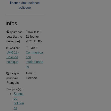
licence droit science
politique
Infos
Ajouté par :
Ajouté le :
Lea Barthe
11 février
(lebarthe)
2021 13:06
Chaîne :
Type :
UFR 11 -
Communica
Science
tion
politique
institutionne
lle
Langue
Public :
Licence
principale :
Français
Discipline(s) :
Scienc
es
politiqu
es