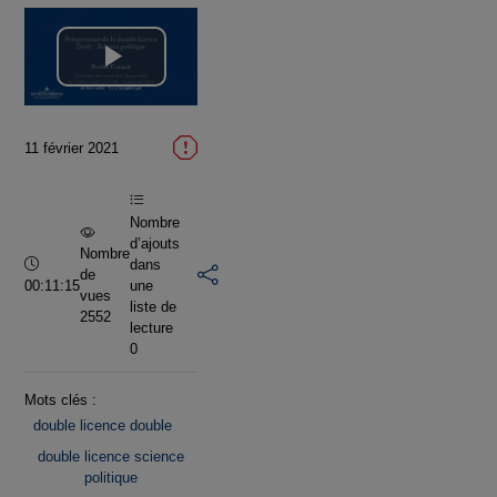
Lire
la
11 février 2021
vidéo
Nombre
d’ajouts
Nombre
Durée :
dans
de
00:11:15
une
vues
liste de
2552
lecture
0
Mots clés :
double licence double
double licence science
politique