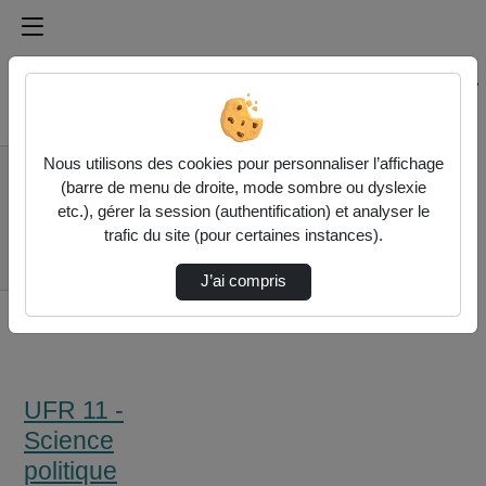
Médiathèque de l'université Paris
Rechercher un média sur Médiathèque de l'université Pa
Accueil
Nous utilisons des cookies pour personnaliser l’affichage
UFR 11 - Science
(barre de menu de droite, mode sombre ou dyslexie
politique
etc.), gérer la session (authentification) et analyser le
Présentation De La
trafic du site (pour certaines instances).
Double Licence Droit -
Sc…
J’ai compris
UFR 11 -
Science
politique