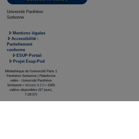
Université Panthéon
Sorbonne
Mentions légales
Accessibilité :
Partiellement
conforme
ESUP-Portail
Projet Esup-Pod
Médiathèque de l'université Paris 1
Panthéon-Sorbonne | Plateforme
vidéo - Université Panthéon
Sorbonne •
Version 4.2.0
• 3368
vidéos disponibles (67 jours,
7:28:07)