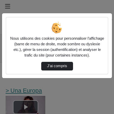
Médiathèque de l'université Paris
Rechercher un média sur Médiathèque de l'université Pa
Accueil
Nous utilisons des cookies pour personnaliser l’affichage
> Una Europa
(barre de menu de droite, mode sombre ou dyslexie
3. Alicia Castillo
etc.), gérer la session (authentification) et analyser le
Mena, "Engaging The
trafic du site (pour certaines instances).
Citiz…
J’ai compris
> Una Europa
Lire