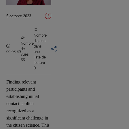
la
5 octobre 2023
vidéo
Nombre
d’ajouts
Nombre
Durée :
dans
de
00:03:49
une
vues
liste de
33
lecture
0
Finding relevant
participants and
establishing initial
contact is often
recognized as a
significant challenge in
the citizen science. This