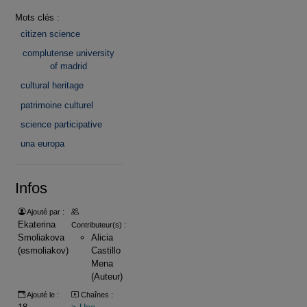
Mots clés :
citizen science
complutense university
of madrid
cultural heritage
patrimoine culturel
science participative
una europa
Infos
Ajouté par :
Ekaterina
Contributeur(s) :
Smoliakova
Alicia
(esmoliakov)
Castillo
Mena
(Auteur)
Ajouté le :
Chaînes :