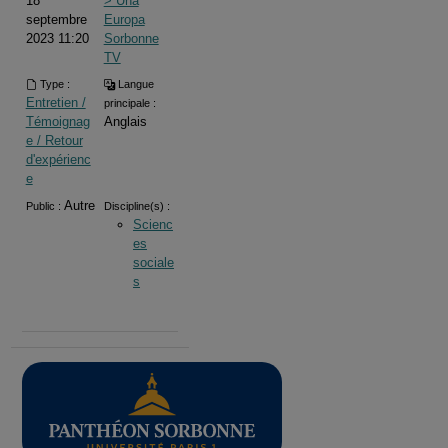
18
> Una
septembre
Europa
2023 11:20
Sorbonne
TV
Type :
Langue
Entretien /
principale :
Témoignag
Anglais
e / Retour
d'expérienc
e
Autre
Public :
Discipline(s) :
Scienc
es
sociale
s