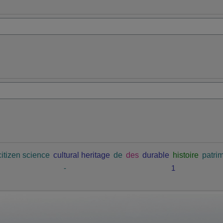
citizen science
cultural heritage
de
des
durable
histoire
patrim
-
1