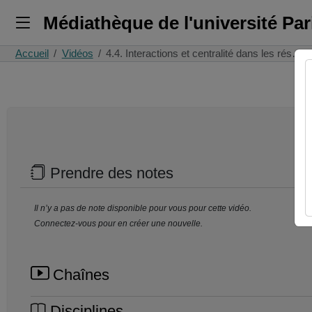
Médiathèque de l'université Pa
Accueil
Vidéos
4.4. Interactions et centralité dans les rés…
Prendre des notes
Il n’y a pas de note disponible pour vous pour cette vidéo.
Connectez-vous pour en créer une nouvelle.
Chaînes
Disciplines