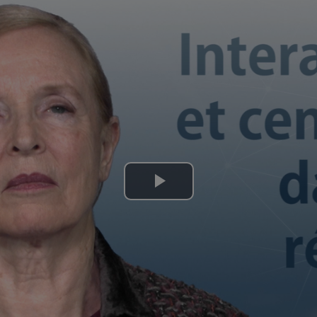
Lire
la
vidéo