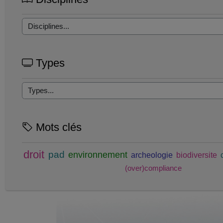
Types
Mots clés
droit
pad
environnement
archeologie
biodiversite
(over)compliance