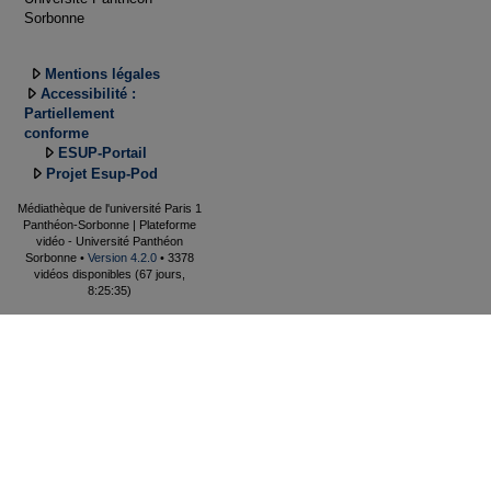
Sorbonne
Mentions légales
Accessibilité :
Partiellement
conforme
ESUP-Portail
Projet Esup-Pod
Médiathèque de l'université Paris 1
Panthéon-Sorbonne | Plateforme
vidéo - Université Panthéon
Sorbonne •
Version 4.2.0
• 3378
vidéos disponibles (67 jours,
8:25:35)