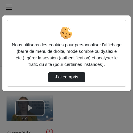
Médiathèque de l'université Paris
Rechercher un média sur Médiathèque de l'université Pa
Accueil
Vidéos
Nous utilisons des cookies pour personnaliser l’affichage
1.6. Des intuitions
(barre de menu de droite, mode sombre ou dyslexie
pour lever des
etc.), gérer la session (authentification) et analyser le
inhibitio…
trafic du site (pour certaines instances).
J’ai compris
Lire
la
2 janvier 2017