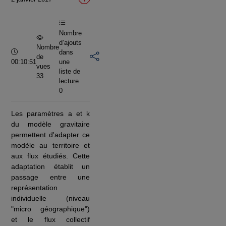
vidéo
Nombre
d’ajouts
Nombre
Durée :
dans
de
00:10:51
une
vues
liste de
33
lecture
0
Les paramètres a et k
du modèle gravitaire
permettent d'adapter ce
modèle au territoire et
aux flux étudiés. Cette
adaptation établit un
passage entre une
représentation
individuelle (niveau
"micro géographique")
et le flux collectif