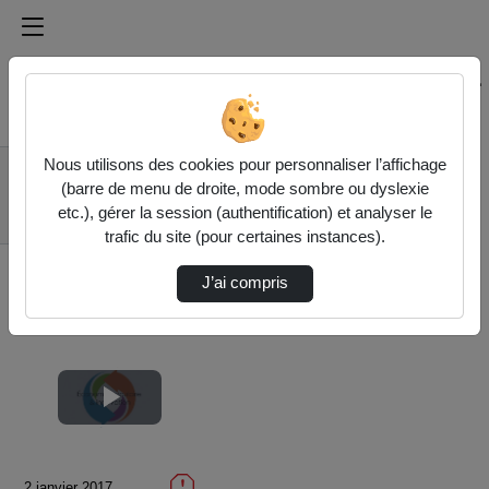
Médiathèque de l'université Paris
Rechercher un média sur Médiathèque de l'université Pa
Accueil
Vidéos
Nous utilisons des cookies pour personnaliser l’affichage
7.8 Vers une
(barre de menu de droite, mode sombre ou dyslexie
consommation
etc.), gérer la session (authentification) et analyser le
responsable: les m…
trafic du site (pour certaines instances).
J’ai compris
Lire
la
2 janvier 2017