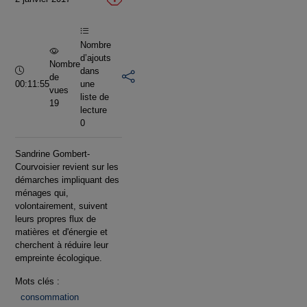
vidéo
Nombre
d’ajouts
Nombre
Durée :
dans
de
00:11:55
une
vues
liste de
19
lecture
0
Sandrine Gombert-
Courvoisier revient sur les
démarches impliquant des
ménages qui,
volontairement, suivent
leurs propres flux de
matières et d'énergie et
cherchent à réduire leur
empreinte écologique.
Mots clés :
consommation