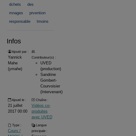
dchets
des
mnages
prvention
responsable
tmoins
Infos
Ajouté par :
Yannick
Contributeur(s) :
Mahe
UVED
(ymahe)
(production)
Sandrine
Gombert-
Courvoisier
(Intervenant)
Ajouté le :
Chaîne :
21 juillet
Vidéos co-
2017 00:00
produites
avec UVED
Type :
Langue
Cours /
principale :