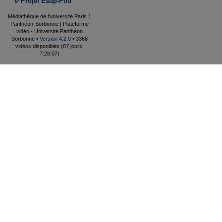
Projet Esup-Pod
Médiathèque de l'université Paris 1
Panthéon-Sorbonne | Plateforme
vidéo - Université Panthéon
Sorbonne •
Version 4.2.0
• 3368
vidéos disponibles (67 jours,
7:28:07)