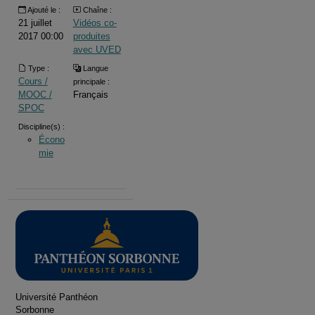
Ajouté le :
Chaîne :
21 juillet
Vidéos co-
2017 00:00
produites
avec UVED
Type :
Langue
Cours /
principale :
MOOC /
Français
SPOC
Discipline(s) :
Écono
mie
Université Panthéon
Sorbonne