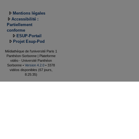
Mentions légales
Accessibilité :
Partiellement
conforme
ESUP-Portail
Projet Esup-Pod
Médiathèque de l'université Paris 1
Panthéon-Sorbonne | Plateforme
vidéo - Université Panthéon
Sorbonne •
Version 4.2.0
• 3378
vidéos disponibles (67 jours,
8:25:35)