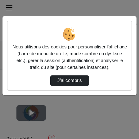
Médiathèque de l'université Paris
Rechercher un média sur Médiathèque de l'université Pa
Accueil
Vidéos
Nous utilisons des cookies pour personnaliser l’affichage
4.3 L'économie de
(barre de menu de droite, mode sombre ou dyslexie
fonctionnalité pour
etc.), gérer la session (authentification) et analyser le
résoud…
trafic du site (pour certaines instances).
J’ai compris
Lire
la
2 janvier 2017