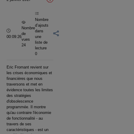
vidéo
Nombre
d’ajouts
Nombre
Durée :
dans
de
00:09:26
une
vues
liste de
24
lecture
0
Eric Fromant revient sur
les crises économiques et
financières que nous
traversons et met en
évidence toutes les limites
des stratégies
d'obsolescence
programmée. Il montre
qu'au contraire l'économie
de fonctionnalité - au
travers de ses
caractéristiques - est un