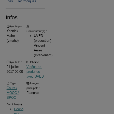
des
lectroniques
Infos
Ajouté par :
Yannick
Contributeur(s) :
Mahe
UVED
(ymahe)
(production)
Vincent
Aurez
(Intervenant)
Ajouté le :
Chaîne :
21 juillet
Vidéos co-
2017 00:00
produites
avec UVED
Type :
Langue
Cours /
principale :
MOOC /
Français
SPOC
Discipline(s) :
Écono
mie