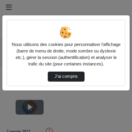
Médiathèque de l'université Paris
Rechercher un média sur Médiathèque de l'université Pa
Accueil
Vidéos
Nous utilisons des cookies pour personnaliser l’affichage
3.6 Flux
(barre de menu de droite, mode sombre ou dyslexie
internationaux de
etc.), gérer la session (authentification) et analyser le
déchets
trafic du site (pour certaines instances).
J’ai compris
Lire
la
2 janvier 2017