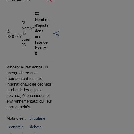
vidéo
Nombre
d’ajouts
Nombre
Durée :
dans
de
00:07:07
une
vues
liste de
23
lecture
0
Vincent Aurez donne un
aperçu de ce que
représentent les flux
internationaux de déchets
et aborde les enjeux
sociaux, économiques et
environnementaux qui leur
sont attachés.
Mots clés :
circulaire
conomie
dchets