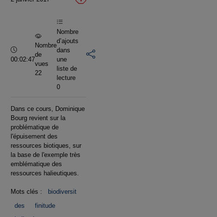
vidéo
Nombre
d’ajouts
Nombre
Durée :
dans
de
00:02:47
une
vues
liste de
22
lecture
0
Dans ce cours, Dominique
Bourg revient sur la
problématique de
l'épuisement des
ressources biotiques, sur
la base de l'exemple très
emblématique des
ressources halieutiques.
Mots clés :
biodiversit
des
finitude