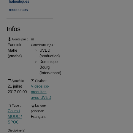
halieutiques
ressources
Infos
Ajouté par :
Yannick
Contributeur(s) :
Mahe
UVED
(ymahe)
(production)
Dominique
Bourg
(Intervenant)
Ajouté le :
Chaîne :
21 juillet
Vidéos co-
2017 00:00
produites
avec UVED
Type :
Langue
Cours /
principale :
MOOC /
Français
SPOC
Discipline(s) :