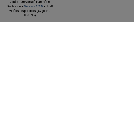
vidéo - Université Panthéon
Sorbonne •
Version 4.2.0
• 3378
vidéos disponibles (67 jours,
8:25:35)