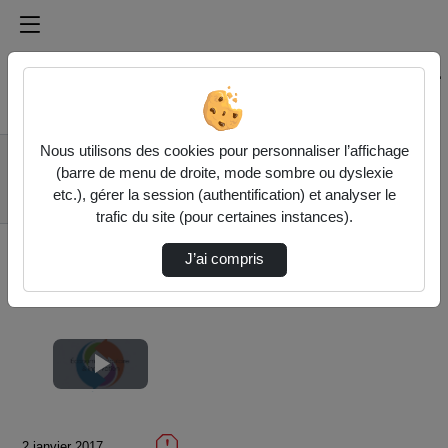
Médiathèque de l'université Paris
Rechercher un média sur Médiathèque de l'université Pa
Accueil
Vidéos
Nous utilisons des cookies pour personnaliser l’affichage
1.4 La finitude des
(barre de menu de droite, mode sombre ou dyslexie
ressources: les
etc.), gérer la session (authentification) et analyser le
ressourc…
trafic du site (pour certaines instances).
J’ai compris
Lire
la
2 janvier 2017