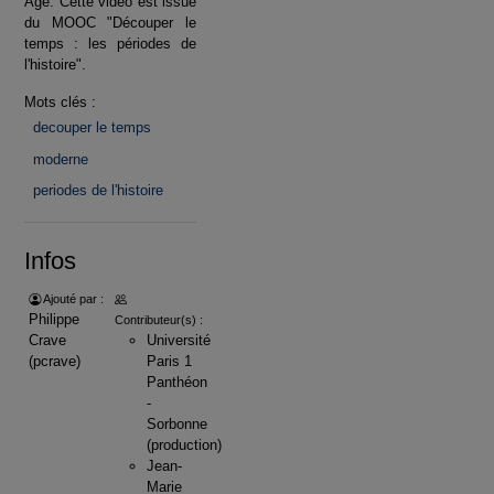
Âge. Cette vidéo est issue
du MOOC "Découper le
temps : les périodes de
l'histoire".
Mots clés :
decouper le temps
moderne
periodes de l'histoire
Infos
Ajouté par :
Philippe
Contributeur(s) :
Crave
Université
(pcrave)
Paris 1
Panthéon
-
Sorbonne
(production)
Jean-
Marie