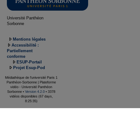
Université Panthéon
Sorbonne
Mentions légales
Accessibilité :
Partiellement
conforme
ESUP-Portail
Projet Esup-Pod
Médiathèque de l'université Paris 1
Panthéon-Sorbonne | Plateforme
vidéo - Université Panthéon
Sorbonne •
Version 4.2.0
• 3378
vidéos disponibles (67 days,
8:25:35)