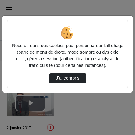
Médiathèque de l'université Paris
Rechercher un média sur Médiathèque de l'université Pa
Accueil
Vidéos
Nous utilisons des cookies pour personnaliser l’affichage
3.1. L'époque
(barre de menu de droite, mode sombre ou dyslexie
moderne
etc.), gérer la session (authentification) et analyser le
trafic du site (pour certaines instances).
J’ai compris
Lire
la
2 janvier 2017