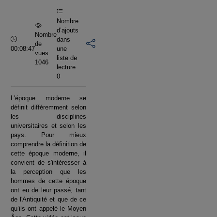
vidéo
Nombre
d’ajouts
Nombre
Durée :
dans
de
00:08:47
une
vues
liste de
1046
lecture
0
L'époque moderne se
définit différemment selon
les disciplines
universitaires et selon les
pays. Pour mieux
comprendre la définition de
cette époque moderne, il
convient de s'intéresser à
la perception que les
hommes de cette époque
ont eu de leur passé, tant
de l'Antiquité et que de ce
qu’ils ont appelé le Moyen