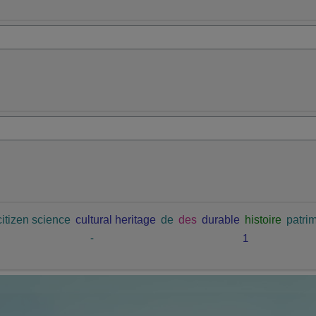
citizen science
cultural heritage
de
des
durable
histoire
patrim
-
1