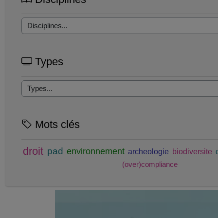
Types
Mots clés
droit
pad
environnement
archeologie
biodiversite
(over)compliance