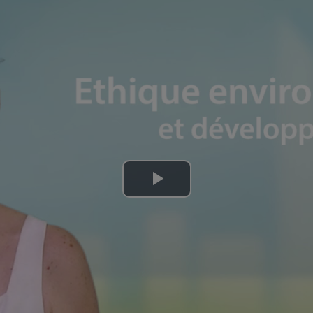
Lire
la
vidéo