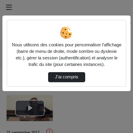
Médiathèque de l'université Paris
Rechercher un média sur Médiathèque de l'université Pa
Accueil
Vidéos
Nous utilisons des cookies pour personnaliser l’affichage
Conférence Bernard
(barre de menu de droite, mode sombre ou dyslexie
Stiegler : Organologie
etc.), gérer la session (authentification) et analyser le
de…
trafic du site (pour certaines instances).
J’ai compris
Lire
la
21 septembre 2017