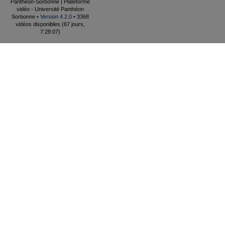
Panthéon-Sorbonne | Plateforme
vidéo - Université Panthéon
Sorbonne •
Version 4.2.0
• 3368
vidéos disponibles (67 jours,
7:28:07)