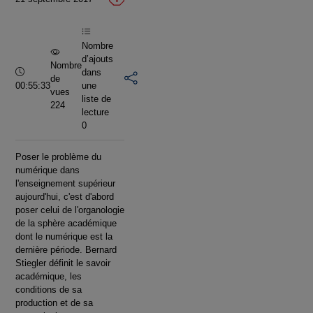
vidéo
Nombre
d’ajouts
Nombre
Durée :
dans
de
00:55:33
une
vues
liste de
224
lecture
0
Poser le problème du
numérique dans
l'enseignement supérieur
aujourd'hui, c'est d'abord
poser celui de l'organologie
de la sphère académique
dont le numérique est la
dernière période. Bernard
Stiegler définit le savoir
académique, les
conditions de sa
production et de sa