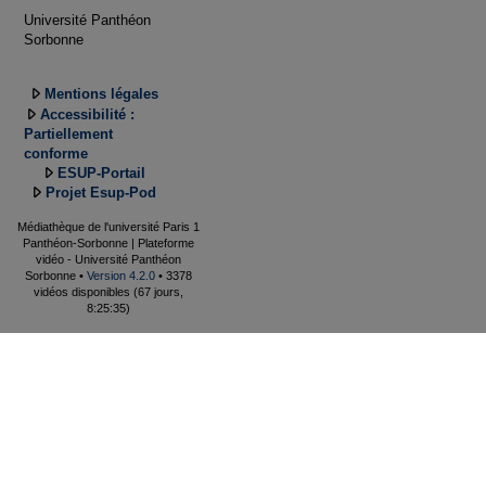
Université Panthéon
Sorbonne
Mentions légales
Accessibilité :
Partiellement
conforme
ESUP-Portail
Projet Esup-Pod
Médiathèque de l'université Paris 1
Panthéon-Sorbonne | Plateforme
vidéo - Université Panthéon
Sorbonne •
Version 4.2.0
• 3378
vidéos disponibles (67 jours,
8:25:35)