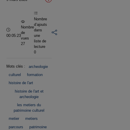
vidéo
Nombre
d’ajouts
Nombre
Durée :
dans
de
00:05:23
une
vues
liste de
27
lecture
0
Mots clés :
archeologie
culturel
formation
histoire de l'art
histoire de l'art et
archeologie
les metiers du
patrimoine culturel
metier
metiers
parcours
patrimoine