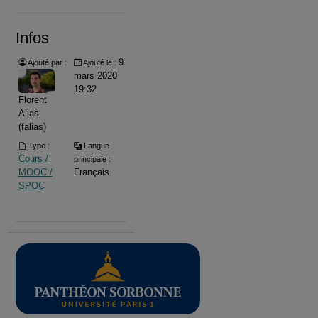
Infos
9
Ajouté par :
Ajouté le :
mars 2020
19:32
Florent
Alias
(falias)
Type :
Langue
Cours /
principale :
MOOC /
Français
SPOC