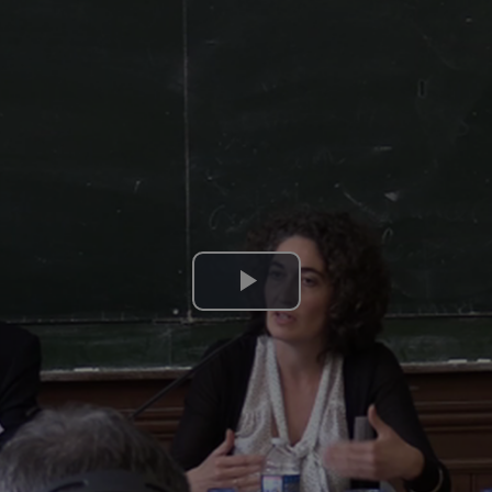
Lire
la
vidéo