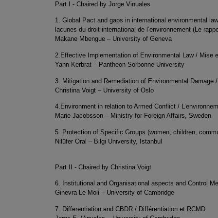
Part I - Chaired by Jorge Vinuales
1. Global Pact and gaps in international environmental la
lacunes du droit international de l’environnement (Le rapp
Makane Mbengue – University of Geneva
2.Effective Implementation of Environmental Law / Mise e
Yann Kerbrat – Pantheon-Sorbonne University
3. Mitigation and Remediation of Environmental Damage 
Christina Voigt – University of Oslo
4.Environment in relation to Armed Conflict / L’environnem
Marie Jacobsson – Ministry for Foreign Affairs, Sweden
5. Protection of Specific Groups (women, children, comm
Nilüfer Oral – Bilgi University, Istanbul
Part II - Chaired by Christina Voigt
6. Institutional and Organisational aspects and Control M
Ginevra Le Moli – University of Cambridge
7. Differentiation and CBDR / Différentiation et RCMD