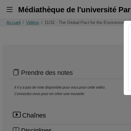
Médiathèque de l'université Pa
Accueil
Vidéos
11/32 - The Global Pact for the Environment
Prendre des notes
Il n’y a pas de note disponible pour vous pour cette vidéo.
Connectez-vous pour en créer une nouvelle.
Chaînes
Disciplines