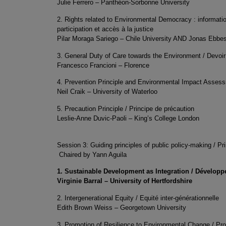
Julie Ferrero – Panthéon-Sorbonne University
2. Rights related to Environmental Democracy : information
participation et accès à la justice
Pilar Moraga Sariego – Chile University AND Jonas Ebbe
3. General Duty of Care towards the Environment / Devoir
Francesco Francioni – Florence
4. Prevention Principle and Environmental Impact Assess
Neil Craik – University of Waterloo
5. Precaution Principle / Principe de précaution
Leslie-Anne Duvic-Paoli – King’s College London
Session 3: Guiding principles of public policy-making / Pr
Chaired by Yann Aguila
1. Sustainable Development as Integration / Développ
Virginie Barral – University of Hertfordshire
2. Intergenerational Equity / Equité inter-générationnelle
Edith Brown Weiss – Georgetown University
3. Promotion of Resilience to Environmental Change / Pr