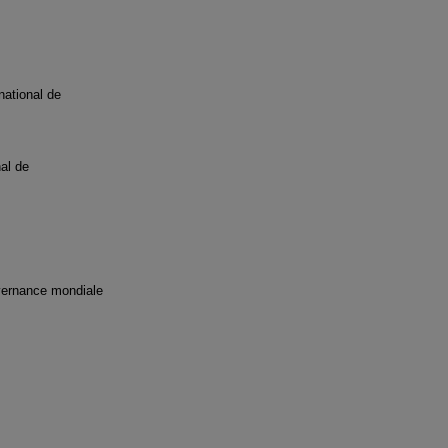
national de
nal de
uvernance mondiale