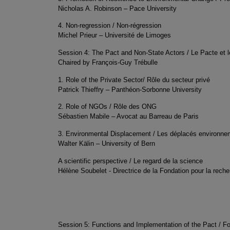
Nicholas A. Robinson – Pace University
4. Non-regression / Non-régression
Michel Prieur – Université de Limoges
Session 4: The Pact and Non-State Actors / Le Pacte et l
Chaired by François-Guy Trébulle
1. Role of the Private Sector/ Rôle du secteur privé
Patrick Thieffry – Panthéon-Sorbonne University
2. Role of NGOs / Rôle des ONG
Sébastien Mabile – Avocat au Barreau de Paris
3. Environmental Displacement / Les déplacés environn
Walter Kälin – University of Bern
A scientific perspective / Le regard de la science
Hélène Soubelet - Directrice de la Fondation pour la reche
Session 5: Functions and Implementation of the Pact / F