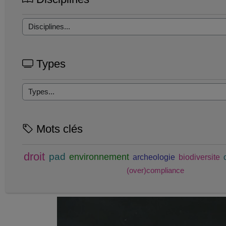
Types
Mots clés
droit
pad
environnement
archeologie
biodiversite
(over)compliance