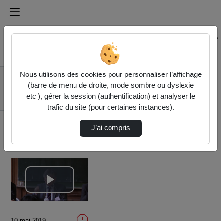
Médiathèque de l'université Paris
Rechercher un média sur Médiathèque de l'université Pa
Accueil
Vidéos
Nous utilisons des cookies pour personnaliser l’affichage
18/32 - The Global
(barre de menu de droite, mode sombre ou dyslexie
Pact for the
etc.), gérer la session (authentification) et analyser le
Environment …
trafic du site (pour certaines instances).
J’ai compris
Lire
la
10 mai 2019