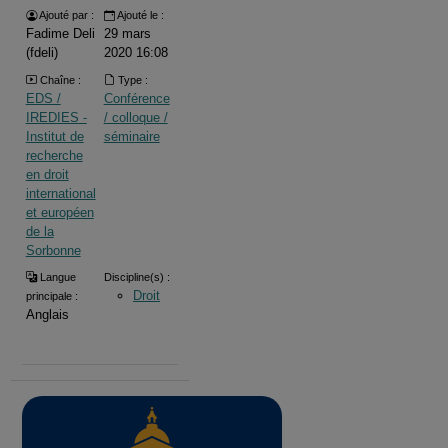
Ajouté par :
Ajouté le :
Fadime Deli
29 mars
(fdeli)
2020 16:08
Chaîne :
Type :
EDS /
Conférence
IREDIES -
/ colloque /
Institut de
séminaire
recherche
en droit
international
et européen
de la
Sorbonne
Langue
Discipline(s) :
Droit
principale :
Anglais