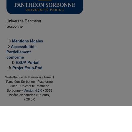
Université Panthéon
Sorbonne
Mentions légales
Accessibilité :
Partiellement
conforme
ESUP-Portail
Projet Esup-Pod
Médiathèque de l'université Paris 1
Panthéon-Sorbonne | Plateforme
vidéo - Université Panthéon
Sorbonne •
Version 4.2.0
• 3368
vidéos disponibles (67 jours,
7:28:07)