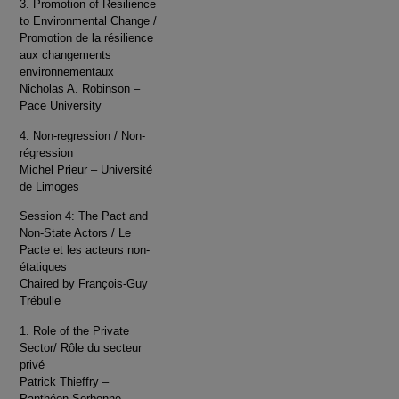
3. Promotion of Resilience
to Environmental Change /
Promotion de la résilience
aux changements
environnementaux
Nicholas A. Robinson –
Pace University
4. Non-regression / Non-
régression
Michel Prieur – Université
de Limoges
Session 4: The Pact and
Non-State Actors / Le
Pacte et les acteurs non-
étatiques
Chaired by François-Guy
Trébulle
1. Role of the Private
Sector/ Rôle du secteur
privé
Patrick Thieffry –
Panthéon-Sorbonne