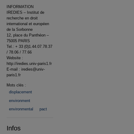
INFORMATION
IREDIES – Institut de
recherche en droit
international et européen
de la Sorbonne
12, place du Panthéon –
75005 PARIS
Tel.: + 33 (0)1.44.07.78.37
/ 78.06 / 77.66
Website :
http://iredies.univ-paris1.fr
E-mail : iredies@univ-
paris1.fr
Mots clés :
displacement
environment
environmental
pact
Infos