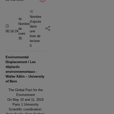
vidéo
Nombre
d’ajouts
Nombre
Durée :
dans
de
00:16:24
une
vues
liste de
35
lecture
0
Environmental
Displacement / Les
déplacés
environnementaux -
Walter Kälin – University
of Bern
The Global Pact for the
Environment
On May 10 and 11, 2019
Paris 1 University
Scientific coordination: