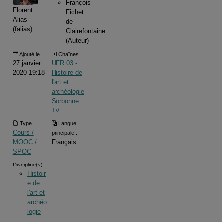
François
Florent
Fichet
Alias
de
(falias)
Clairefontaine
(Auteur)
Ajouté le :
Chaînes :
27 janvier
UFR 03 -
2020 19:18
Histoire de
l'art et
archéologie
Sorbonne
TV
Type :
Langue
Cours /
principale :
MOOC /
Français
SPOC
Discipline(s) :
Histoir
e de
l'art et
archéo
logie