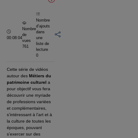
vidéo
Nombre
d’ajouts
Nombre
Durée :
dans
de
00:08:04
une
vues
liste de
761
lecture
0
Cette série de vidéos
autour des
Métiers du
patrimoine culturel
a
pour objectif vous fera
découvrir une myriade
de professions variées
et complémentaires,
s’intéressant à l’art et à
la culture de toutes les
époques, pouvant
s’exercer sur des