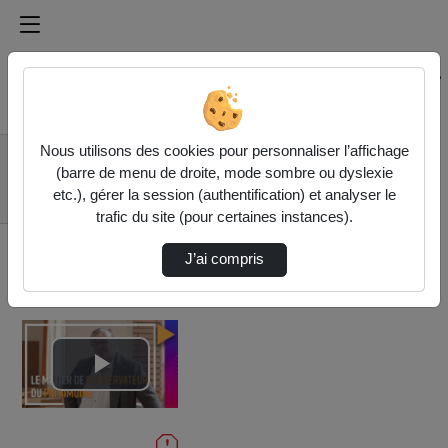
Médiathèque de l'université Paris
Rechercher un média sur Médiathèque de l'université Pa
Accueil
Vidéos
Nous utilisons des cookies pour personnaliser l’affichage
Le métier de
(barre de menu de droite, mode sombre ou dyslexie
conservateur du
etc.), gérer la session (authentification) et analyser le
patrimoine
trafic du site (pour certaines instances).
J’ai compris
Lire
la