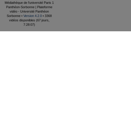
Médiathèque de l'université Paris 1
Panthéon-Sorbonne | Plateforme
vidéo - Université Panthéon
Sorbonne •
Version 4.2.0
• 3368
vidéos disponibles (67 jours,
7:28:07)