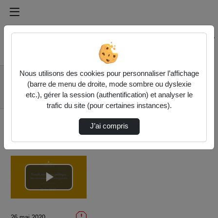
Médiathèque de l'université Paris
Rechercher un média sur Médiathèque de l'université Pa
Accueil
Vidéos
Nous utilisons des cookies pour personnaliser l’affichage
Séminaire
(barre de menu de droite, mode sombre ou dyslexie
d'ergonomie 2020 :
etc.), gérer la session (authentification) et analyser le
"Travail, terri…
trafic du site (pour certaines instances).
J’ai compris
Lire
la
26 mai 2020