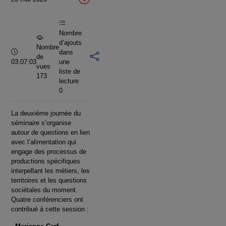
vidéo
Nombre
d’ajouts
Nombre
Durée :
dans
de
03:07:03
une
vues
liste de
173
lecture
0
La deuxième journée du
séminaire s’organise
autour de questions en lien
avec l’alimentation qui
engage des processus de
productions spécifiques
interpellant les métiers, les
territoires et les questions
sociétales du moment.
Quatre conférenciers ont
contribué à cette session :