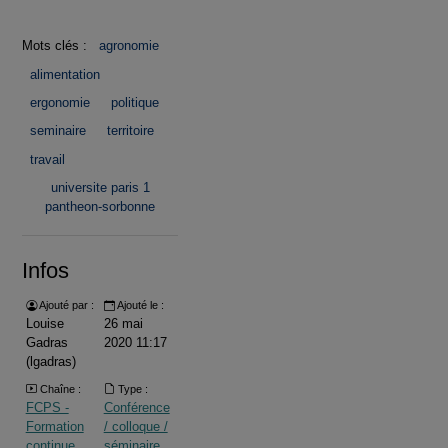
Mots clés :
agronomie
alimentation
ergonomie
politique
seminaire
territoire
travail
universite paris 1
pantheon-sorbonne
Infos
Ajouté par :
Ajouté le :
Louise
26 mai
Gadras
2020 11:17
(lgadras)
Chaîne :
Type :
FCPS -
Conférence
Formation
/ colloque /
continue
séminaire