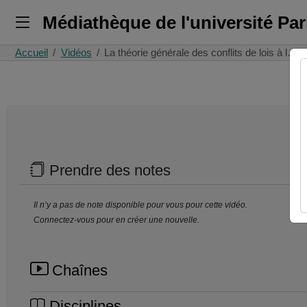
Médiathèque de l'université Pa
Accueil
Vidéos
La théorie générale des conflits de lois à l…
Prendre des notes
Il n’y a pas de note disponible pour vous pour cette vidéo.
Connectez-vous pour en créer une nouvelle.
Chaînes
Disciplines