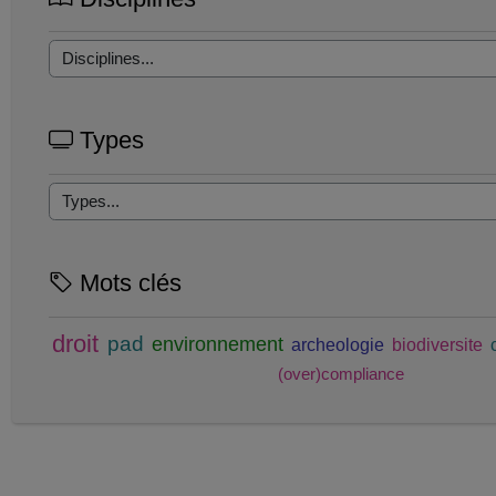
Types
Mots clés
droit
pad
environnement
archeologie
biodiversite
(over)compliance