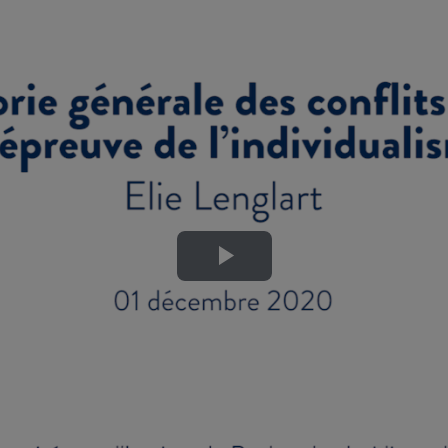
Lire
la
vidéo