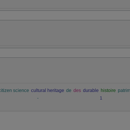
citizen science
cultural heritage
de
des
durable
histoire
patrim
-
1