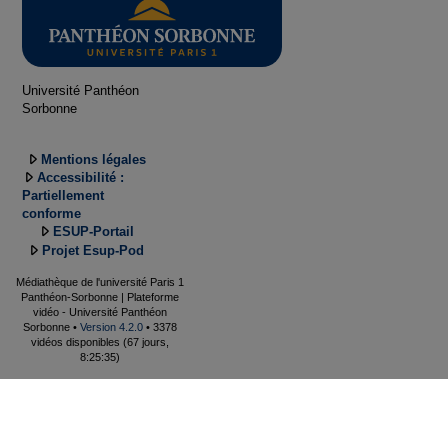
Université Panthéon
Sorbonne
Mentions légales
Accessibilité :
Partiellement
conforme
ESUP-Portail
Projet Esup-Pod
Médiathèque de l'université Paris 1
Panthéon-Sorbonne | Plateforme
vidéo - Université Panthéon
Sorbonne •
Version 4.2.0
• 3378
vidéos disponibles (67 jours,
8:25:35)