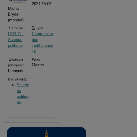
2021 15:03
Michal
Bryda
(mbryda)
Chaîne :
Type :
UFR 11 -
Communica
Science
tion
politique
institutionne
lle
Langue
Public :
Master
principale :
Français
Discipline(s) :
Scienc
es
politiqu
es