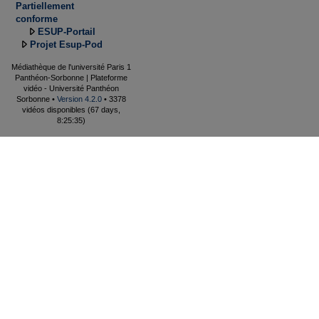
Partiellement
conforme
ESUP-Portail
Projet Esup-Pod
Médiathèque de l'université Paris 1
Panthéon-Sorbonne | Plateforme
vidéo - Université Panthéon
Sorbonne •
Version 4.2.0
• 3378
vidéos disponibles (67 days,
8:25:35)