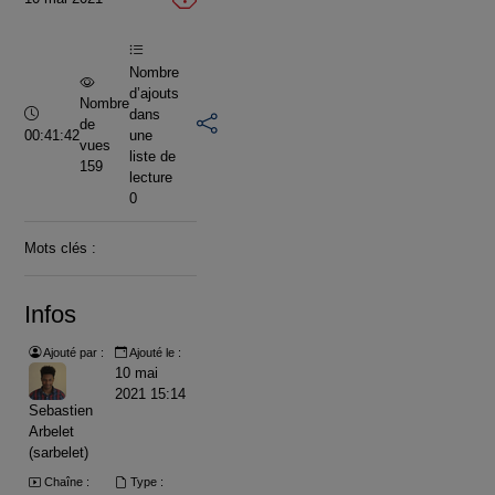
vidéo
Nombre
d’ajouts
Nombre
Durée :
dans
de
00:41:42
une
vues
liste de
159
lecture
0
Mots clés :
Infos
Ajouté par :
Ajouté le :
10 mai
2021 15:14
Sebastien
Arbelet
(sarbelet)
Chaîne :
Type :