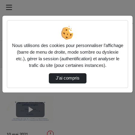
Médiathèque de l'université Paris
Rechercher un média sur Médiathèque de l'université Pa
Accueil
Vidéos
Nous utilisons des cookies pour personnaliser l’affichage
Le jugement par
(barre de menu de droite, mode sombre ou dyslexie
défaut dans l'espace
etc.), gérer la session (authentification) et analyser le
judicia…
trafic du site (pour certaines instances).
J’ai compris
Lire
la
10 mai 2021