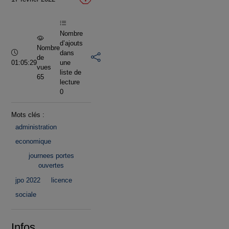
vidéo
Nombre
d’ajouts
Nombre
Durée :
dans
de
01:05:29
une
vues
liste de
65
lecture
0
Mots clés :
administration
economique
journees portes
ouvertes
jpo 2022
licence
sociale
Infos