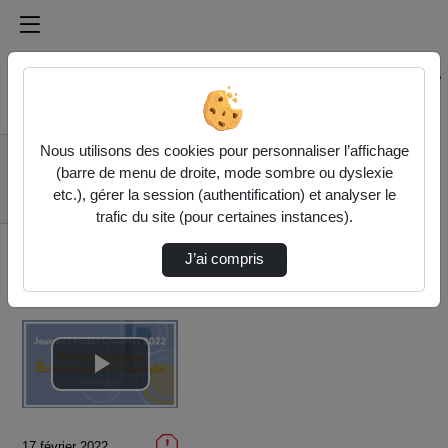
Médiathèque de l'université Paris
Rechercher un média sur Médiathèque de l'université Pa
Accueil
Vidéos
Nous utilisons des cookies pour personnaliser l’affichage
Journées Portes
(barre de menu de droite, mode sombre ou dyslexie
Ouvertes 2022 /
etc.), gérer la session (authentification) et analyser le
Administrati…
trafic du site (pour certaines instances).
J’ai compris
Lire
la
17 février 2022