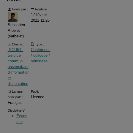
Ajouté par :
Ajouté le :
17 février
2022 11:26
Sebastien
Arbelet
(sarbelet)
Chaîne :
Type :
.SCUIO -
Conférence
Service
/ colloque /
commun
séminaire
universitaire
d'information
et
d'orientation
Langue
Public :
Licence
principale :
Français
Discipline(s) :
Écono
mie