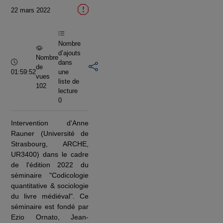
la
22 mars 2022
vidéo
Nombre
d’ajouts
Nombre
Durée :
dans
de
01:59:52
une
vues
liste de
102
lecture
0
Intervention d'Anne
Rauner (Université de
Strasbourg, ARCHE,
UR3400) dans le cadre
de l'édition 2022 du
séminaire "Codicologie
quantitative & sociologie
du livre médiéval". Ce
séminaire est fondé par
Ezio Ornato, Jean-