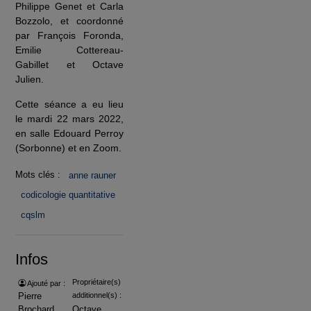
Philippe Genet et Carla
Bozzolo, et coordonné
par François Foronda,
Emilie Cottereau-
Gabillet et Octave
Julien.
Cette séance a eu lieu
le mardi 22 mars 2022,
en salle Edouard Perroy
(Sorbonne) et en Zoom.
Mots clés :
anne rauner
codicologie quantitative
cqslm
Infos
Propriétaire(s)
Ajouté par :
Pierre
additionnel(s) :
Brochard
Octave