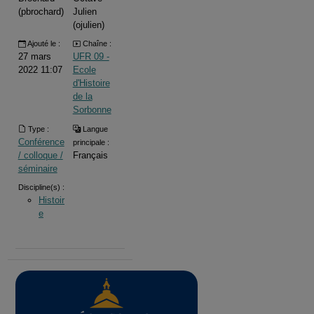
(pbrochard)
Julien
(ojulien)
Ajouté le :
Chaîne :
27 mars
UFR 09 -
2022 11:07
Ecole
d'Histoire
de la
Sorbonne
Type :
Langue
Conférence
principale :
/ colloque /
Français
séminaire
Discipline(s) :
Histoir
e