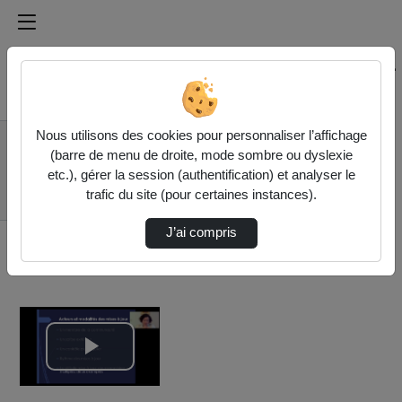
Médiathèque de l'université Paris
Rechercher un média sur Médiathèque de l'université Pa
Accueil
Vidéos
Nous utilisons des cookies pour personnaliser l’affichage
Continuer un
(barre de menu de droite, mode sombre ou dyslexie
calendrier
etc.), gérer la session (authentification) et analyser le
nécrologique dans
trafic du site (pour certaines instances).
le…
J’ai compris
Lire