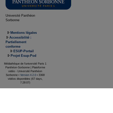
Université Panthéon
Sorbonne
Mentions légales
Accessibilité :
Partiellement
conforme
ESUP-Portail
Projet Esup-Pod
Médiathèque de l'université Paris 1
Panthéon-Sorbonne | Plateforme
vidéo - Université Panthéon
Sorbonne •
Version 4.2.0
• 3368
vidéos disponibles (67 days,
7:28:07)