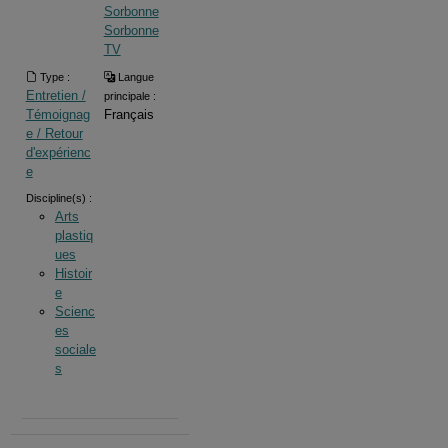
Sorbonne
Sorbonne
TV
Type :
Langue
Entretien /
principale :
Témoignag
Français
e / Retour
d'expérienc
e
Discipline(s) :
Arts
plastiq
ues
Histoir
e
Scienc
es
sociale
s