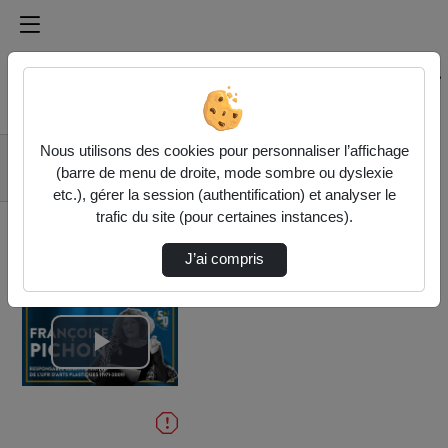
Médiathèque de l'université Paris
Rechercher un média sur Médiathèque de l'université Pa
Accueil
Vidéos
Nous utilisons des cookies pour personnaliser l’affichage
Entretien avec
(barre de menu de droite, mode sombre ou dyslexie
Françoise Pichon
etc.), gérer la session (authentification) et analyser le
trafic du site (pour certaines instances).
J’ai compris
Lire
la