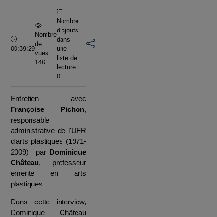
vidéo
Nombre
d’ajouts
Nombre
Durée :
dans
de
00:39:29
une
vues
liste de
146
lecture
0
Entretien avec
Françoise Pichon
,
responsable
administrative de l'UFR
d'arts plastiques (1971-
2009) ; par
Dominique
Château
, professeur
émérite en arts
plastiques.
Dans cette interview,
Dominique Château