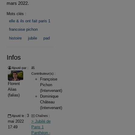
mars 2022.
Mots clés :
elle & ils ont fait paris 1
francoise pichon
histoire
jubile
pad
Infos
Ajouté par :
Contributeur(s) :
Françoise
Florent
Pichon
Alias
(Intervenant)
(falias)
Dominique
Château
(Intervenant)
3
Ajouté le :
Chaînes :
mai 2022
> Jubilé de
17:49
Paris 1
Panthéon -