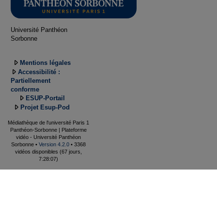
Université Panthéon
Sorbonne
Mentions légales
Accessibilité :
Partiellement
conforme
ESUP-Portail
Projet Esup-Pod
Médiathèque de l'université Paris 1
Panthéon-Sorbonne | Plateforme
vidéo - Université Panthéon
Sorbonne •
Version 4.2.0
• 3368
vidéos disponibles (67 jours,
7:28:07)