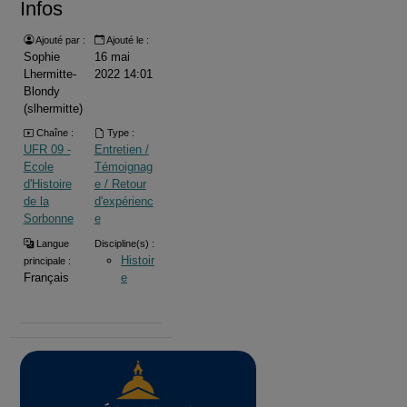
Infos
Ajouté par :
Ajouté le :
Sophie
16 mai
Lhermitte-
2022 14:01
Blondy
(slhermitte)
Chaîne :
Type :
UFR 09 -
Entretien /
Ecole
Témoignag
d'Histoire
e / Retour
de la
d'expérienc
Sorbonne
e
Langue
Discipline(s) :
Histoir
principale :
Français
e