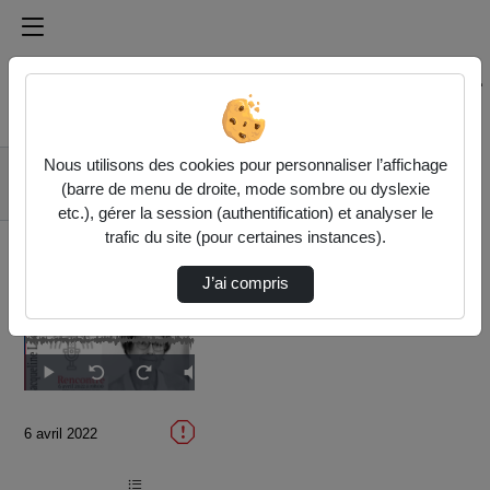
Médiathèque de l'université Paris
Rechercher un média sur Médiathèque de l'université Pa
Accueil
Vidéos
Nous utilisons des cookies pour personnaliser l’affichage
Rencontre avec
(barre de menu de droite, mode sombre ou dyslexie
Jacqueline Lalouette
etc.), gérer la session (authentification) et analyser le
trafic du site (pour certaines instances).
J’ai compris
Temps
00:00
/
Durée
44:23
Lecture
Sourdine
Image
Plein
Seek
Seek
dans
écran
back
forward
l'image
10
10
actuel
seconds
seconds
6 avril 2022