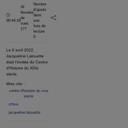
Nombre
d’ajouts
Nombre
Durée :
dans
de
00:44:19
une
vues
liste de
177
lecture
0
Le 6 avril 2022,
Jacqueline Lalouette
était l'invitée du Centre
d'Histoire du XIXe
siècle.
Mots clés :
centre d'histoire du xixe
siecle
crhxix
jacqueline lalouette