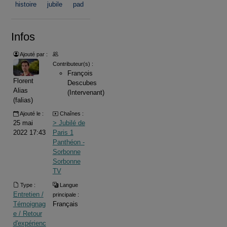
histoire
jubile
pad
Infos
Ajouté par :
Contributeur(s) :
François
Florent
Descubes
Alias
(Intervenant)
(falias)
Ajouté le :
Chaînes :
25 mai
> Jubilé de
2022 17:43
Paris 1
Panthéon -
Sorbonne
Sorbonne
TV
Type :
Langue
Entretien /
principale :
Témoignag
Français
e / Retour
d'expérienc