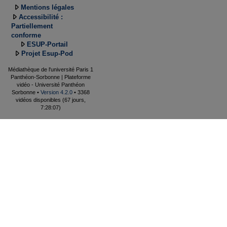
Mentions légales
Accessibilité :
Partiellement
conforme
ESUP-Portail
Projet Esup-Pod
Médiathèque de l'université Paris 1
Panthéon-Sorbonne | Plateforme
vidéo - Université Panthéon
Sorbonne •
Version 4.2.0
• 3368
vidéos disponibles (67 jours,
7:28:07)