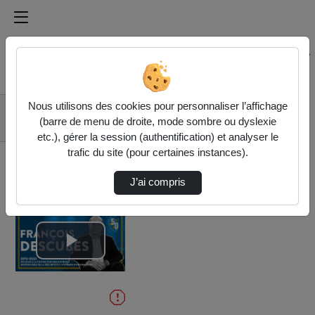
Médiathèque de l'université Paris
Rechercher un média sur Médiathèque de l'université Pa
Accueil
Vidéos
Nous utilisons des cookies pour personnaliser l’affichage
Entretien avec
(barre de menu de droite, mode sombre ou dyslexie
François Descubes
etc.), gérer la session (authentification) et analyser le
trafic du site (pour certaines instances).
J’ai compris
Lire
la