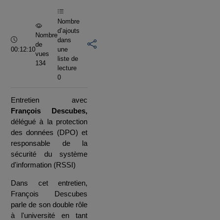
vidéo
Nombre
d’ajouts
Nombre
Durée :
dans
de
00:12:10
une
vues
liste de
134
lecture
0
Entretien avec
François Descubes,
délégué à la protection
des données (DPO) et
responsable de la
sécurité du système
d'information (RSSI)
Dans cet entretien,
François Descubes
parle de son double rôle
à l'université en tant