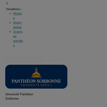
e
Discipline(s) :
Histoir
e
inform
atique
Scienc
es
sociale
s
Université Panthéon
Sorbonne