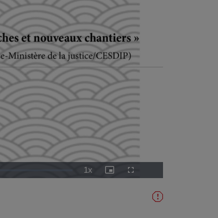
1x
Vitesse
Image
Plein
de
dans
écran
lecture
l'image