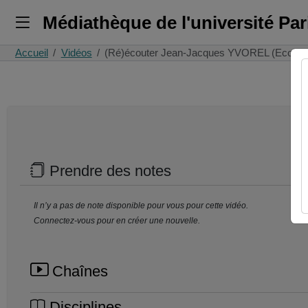
Médiathèque de l'université Pa
Accueil
Vidéos
(Ré)écouter Jean-Jacques YVOREL (Ecole 
Prendre des notes
Il n’y a pas de note disponible pour vous pour cette vidéo.
Connectez-vous pour en créer une nouvelle.
Chaînes
Disciplines