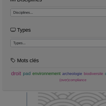
Types
Mots clés
droit
pad
environnement
archeologie
biodiversite
(over)compliance