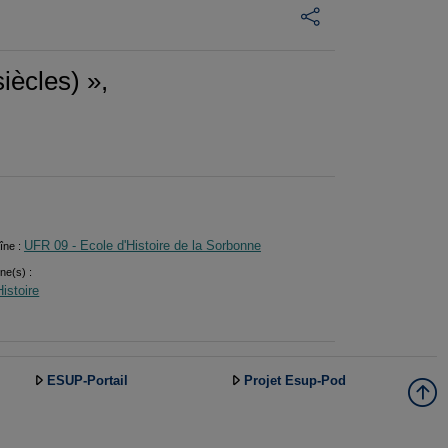
iècles) »,
UFR 09 - Ecole d'Histoire de la Sorbonne
îne :
ine(s) :
Histoire
ESUP-Portail
Projet Esup-Pod