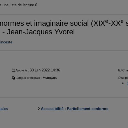
 une liste de lecture
0
e
e
normes et imaginaire social (XIX
-XX
s
 - Jean-Jacques Yvorel
inceste
30 juin 2022 14:36
Ajouté le :
Cha
Français
Langue principale :
Discipl
gales
Accessibilité : Partiellement conforme