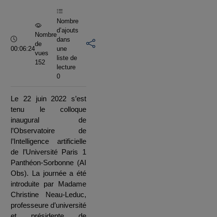
vidéo
Nombre
d’ajouts
Nombre
Durée :
dans
de
00:06:24
une
vues
liste de
152
lecture
0
Le 22 juin 2022 s’est
tenu le colloque
inaugural de
l’Observatoire de
l’Intelligence artificielle
de l’Université Paris 1
Panthéon-Sorbonne (AI
Obs). La journée a été
introduite par Madame
Christine Neau-Leduc,
professeure d’université
et présidente de