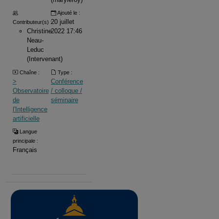
Ajouté le :
20 juillet
Contributeur(s) :
Christine
2022 17:46
Neau-
Leduc
(Intervenant)
Chaîne :
Type :
>
Conférence
Observatoire
/ colloque /
de
séminaire
l'Intelligence
artificielle
Langue
principale :
Français