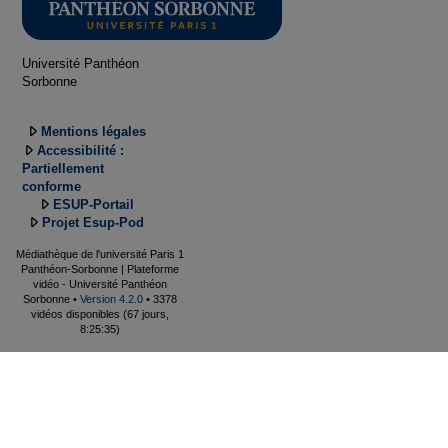
Université Panthéon
Sorbonne
Mentions légales
Accessibilité :
Partiellement
conforme
ESUP-Portail
Projet Esup-Pod
Médiathèque de l'université Paris 1
Panthéon-Sorbonne | Plateforme
vidéo - Université Panthéon
Sorbonne •
Version 4.2.0
• 3378
vidéos disponibles (67 jours,
8:25:35)