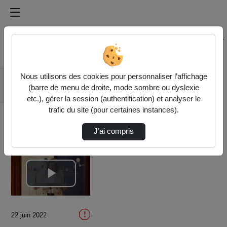
Médiathèque de l'université Paris
Rechercher un média sur Médiathèque de l'université Pa
Accueil
Vidéos
Nous utilisons des cookies pour personnaliser l’affichage
(1/10) Discours
(barre de menu de droite, mode sombre ou dyslexie
d'ouverture
etc.), gérer la session (authentification) et analyser le
trafic du site (pour certaines instances).
J’ai compris
Lire
la
22 juin 2022