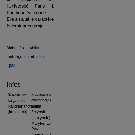
l’Université Paris 1
Panthéon-Sorbonne.
Elle a salué le caractère
fédérateur du projet.
Mots clés :
aiobs
intelligence artificielle
pad
Infos
Propriétaire(s)
Ajouté par :
Ianjatiana
additionnel(s) :
Randrianandrasana
Celia
(irandriana)
Zolynski
(czolynski)
Marylou Le
Roy
(maryleroy)