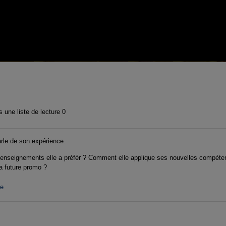
 une liste de lecture
0
le de son expérience.
els enseignements elle a préfér ? Comment elle applique ses nouvelles compét
la future promo ?
ue