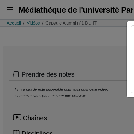
Médiathèque de l'université Pa
Accueil
Vidéos
Capsule Alumni n°1 DU IT
Prendre des notes
Il n’y a pas de note disponible pour vous pour cette vidéo.
Connectez-vous pour en créer une nouvelle.
Chaînes
Disciplines