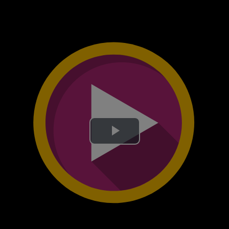
Lire
la
vidéo