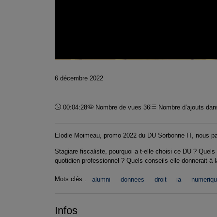
6 décembre 2022
Durée :
00:04:28
Nombre de vues 36
Nombre d’ajouts dans
Elodie Moimeau, promo 2022 du DU Sorbonne IT, nous par
Stagiare fiscaliste, pourquoi a t-elle choisi ce DU ? Qu
quotidien professionnel ? Quels conseils elle donnerait à 
Mots clés :
alumni
donnees
droit
ia
numeriq
Infos