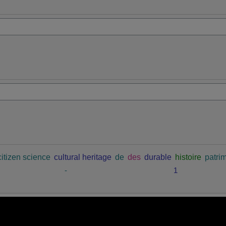
citizen science
cultural heritage
de
des
durable
histoire
patrim
-
1