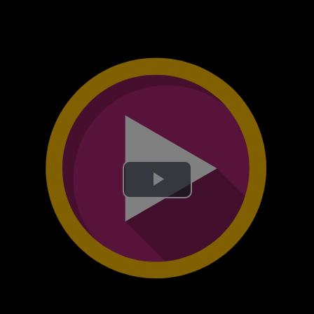
Lire
la
vidéo