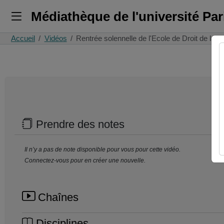
Médiathèque de l'université Pa
Accueil
Vidéos
Rentrée solennelle de l'Ecole de Droit de la…
Prendre des notes
Il n’y a pas de note disponible pour vous pour cette vidéo.
Connectez-vous pour en créer une nouvelle.
Chaînes
Disciplines