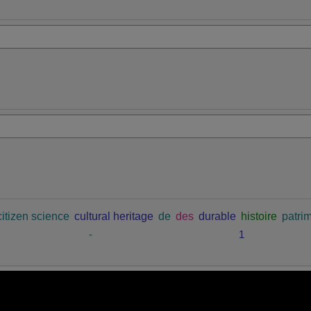
citizen science
cultural heritage
de
des
durable
histoire
patrim
-
1