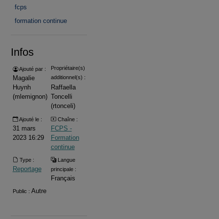
fcps
formation continue
Infos
Propriétaire(s)
Ajouté par :
Magalie
additionnel(s) :
Huynh
Raffaella
(mlemignon)
Toncelli
(rtonceli)
Ajouté le :
Chaîne :
31 mars
FCPS -
2023 16:29
Formation
continue
Type :
Langue
Reportage
principale :
Français
Autre
Public :