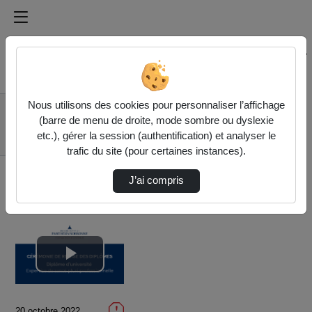
Médiathèque de l'université Paris
Rechercher un média sur Médiathèque de l'université Pa
Accueil
Vidéos
Nous utilisons des cookies pour personnaliser l’affichage
Cérémonie de
(barre de menu de droite, mode sombre ou dyslexie
remise des diplômes |
etc.), gérer la session (authentification) et analyser le
Diplôme d…
trafic du site (pour certaines instances).
J’ai compris
Lire
la
20 octobre 2022