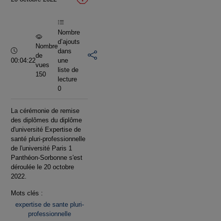
vidéo
Nombre
d’ajouts
Nombre
Durée :
dans
de
00:04:22
une
vues
liste de
150
lecture
0
La cérémonie de remise
des diplômes du diplôme
d'université Expertise de
santé pluri-professionnelle
de l'université Paris 1
Panthéon-Sorbonne s'est
déroulée le 20 octobre
2022.
Mots clés :
expertise de sante pluri-
professionnelle