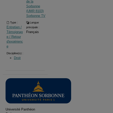
de la
Sorbonne
(UMR 8103)
Sorbonne TV
Type :
Langue
Entretien /
principale :
Témoignag
Français
e / Retour
d'expérienc
e
Discipline(s) :
Droit
Université Panthéon