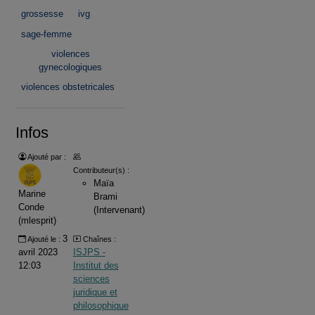
grossesse
ivg
sage-femme
violences
gynecologiques
violences obstetricales
Infos
Ajouté par :
Contributeur(s) :
Maïa
Marine
Brami
Conde
(Intervenant)
(mlesprit)
3
Ajouté le :
Chaînes :
avril 2023
ISJPS -
12:03
Institut des
sciences
juridique et
philosophique