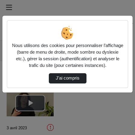
Médiathèque de l'université Paris
Rechercher un média sur Médiathèque de l'université Pa
Accueil
Vidéos
Nous utilisons des cookies pour personnaliser l’affichage
Maïa Brami,
(barre de menu de droite, mode sombre ou dyslexie
écrivaine
etc.), gérer la session (authentification) et analyser le
trafic du site (pour certaines instances).
J’ai compris
Lire
la
3 avril 2023