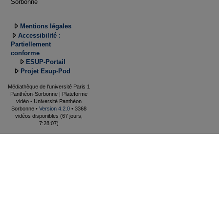
Sorbonne
Mentions légales
Accessibilité :
Partiellement
conforme
ESUP-Portail
Projet Esup-Pod
Médiathèque de l'université Paris 1
Panthéon-Sorbonne | Plateforme
vidéo - Université Panthéon
Sorbonne •
Version 4.2.0
• 3368
vidéos disponibles (67 jours,
7:28:07)