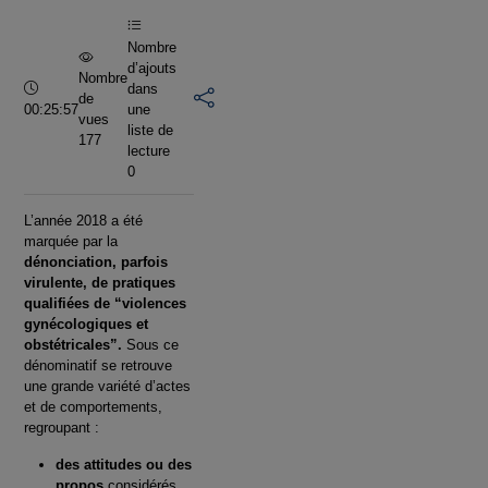
vidéo
Nombre
d’ajouts
Nombre
Durée :
dans
de
00:25:57
une
vues
liste de
177
lecture
0
L’année 2018 a été
marquée par la
dénonciation, parfois
virulente, de pratiques
qualifiées de “violences
gynécologiques et
obstétricales”.
Sous ce
dénominatif se retrouve
une grande variété d’actes
et de comportements,
regroupant :
des attitudes ou des
propos
considérés